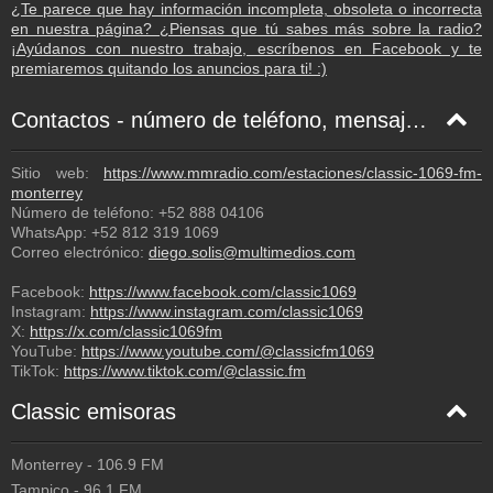
¿Te parece que hay información incompleta, obsoleta o incorrecta
en nuestra página? ¿Piensas que tú sabes más sobre la radio?
¡Ayúdanos con nuestro trabajo, escríbenos en Facebook y te
premiaremos quitando los anuncios para ti! :)
Contactos - número de teléfono, mensaje de texto, correo electrónico, Facebook
Sitio web:
https://www.mmradio.com/estaciones/classic-1069-fm-
monterrey
Número de teléfono:
+52 888 04106
WhatsApp:
+52 812 319 1069
Correo electrónico:
diego.solis@multimedios.com
Facebook:
https://www.facebook.com/classic1069
Instagram:
https://www.instagram.com/classic1069
X:
https://x.com/classic1069fm
YouTube:
https://www.youtube.com/@classicfm1069
TikTok:
https://www.tiktok.com/@classic.fm
Classic emisoras
Monterrey
-
106.9
FM
Tampico
-
96.1
FM