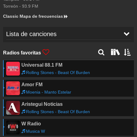
Torreón
-
93.9
FM
Classic Mapa de frecuencias
Lista de canciones
BOBBY DARIM
-
MULTIPLICATION
01:04
Radios favoritas
Universal 88.1 FM
Dire Straits
-
SULTANS OF SWING
00:57
Rolling Stones - Beast Of Burden
Amor FM
Joan Jett & The Blackhearts
-
CRIMSON AND
00:54
CLOVER
Moenia - Manto Estelar
Aristegui Noticias
Frank Sinatra
-
NEW YORK NEW YORK
00:51
Rolling Stones - Beast Of Burden
W Radio
Fleetwood Mac
-
EVERYWHERE
00:47
Musica W