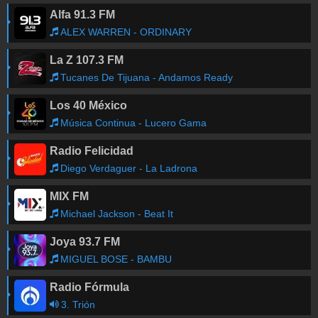
Alfa 91.3 FM
CLODAGH RODGERS
-
SAVE ME
00:44
ALEX WARREN - ORDINARY
La Z 107.3 FM
Obtener las canciones anteriores
Tucanes De Tijuana - Andamos Ready
Los 40 México
Música Continua - Lucero Gama
Radio Felicidad
Diego Verdaguer - La Ladrona
MIX FM
Michael Jackson - Beat It
Joya 93.7 FM
MIGUEL BOSE - BAMBU
Radio Fórmula
3. Trión