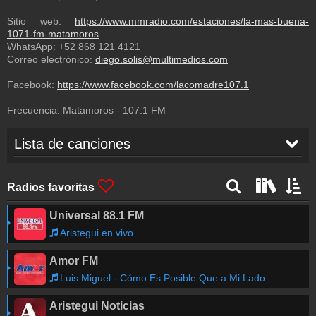
Sitio web:
https://www.mmradio.com/estaciones/la-mas-buena-
1071-fm-matamoros
WhatsApp:
+52 868 121 4121
Correo electrónico:
diego.solis@multimedios.com
Facebook:
https://www.facebook.com/lacomadre107.1
Frecuencia:
Matamoros
-
107.1
FM
Lista de canciones
Los Bukis
-
COMO FUI A ENAMORARME
07:34
DE TI
Radios favoritas
Universal 88.1 FM
LA COMADRE
-
SWEEPERS 3
07:33
Aristegui en vivo
Amor FM
Julion Alvarez y su Norteno Banda
-
A DONDE
07:30
QUIERA QUE VAYA
Luis Miguel - Cómo Es Posible Que a Mi Lado
Aristegui Noticias
XHVTH-FM
-
LA COMADRE MATAMOROS
07:26