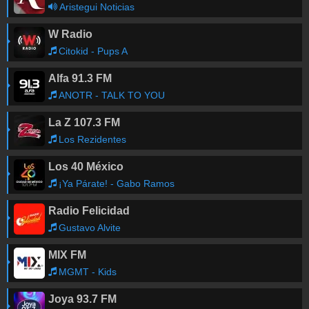
Aristegui Noticias
W Radio
ADWTAG 120000 0
-
07:26
Citokid - Pups A
Alfa 91.3 FM
Pedro Infante
-
YO SOY QUIEN SOY
07:24
ANOTR - TALK TO YOU
La Z 107.3 FM
Obtener las canciones anteriores
Los Rezidentes
Los 40 México
¡Ya Párate! - Gabo Ramos
Radio Felicidad
Gustavo Alvite
MIX FM
MGMT - Kids
Joya 93.7 FM