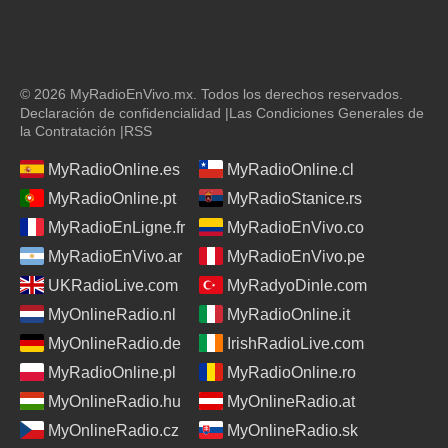
© 2026 MyRadioEnVivo.mx. Todos los derechos reservados.
Declaración de confidencialidad
|
Las Condiciones Generales de
la Contratación
|
RSS
MyRadioOnline.es
MyRadioOnline.cl
MyRadioOnline.pt
MyRadioStanice.rs
MyRadioEnLigne.fr
MyRadioEnVivo.co
MyRadioEnVivo.ar
MyRadioEnVivo.pe
UKRadioLive.com
MyRadyoDinle.com
MyOnlineRadio.nl
MyRadioOnline.it
MyOnlineRadio.de
IrishRadioLive.com
MyRadioOnline.pl
MyRadioOnline.ro
MyOnlineRadio.hu
MyOnlineRadio.at
MyOnlineRadio.cz
MyOnlineRadio.sk