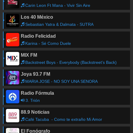
Carin Leon Ft Mana - Vivir Sin Aire
Los 40 México
Sebastian Yatra & Dalmata - SUTRA
Radio Felicidad
Karina - Sé Como Duele
MIX FM
Backstreet Boys - Everybody (Backstreet's Back)
Joya 93.7 FM
MARIA JOSE - NO SOY UNA SENORA
Radio Fórmula
3. Trión
88.9 Noticias
Café Tacuba - Como te extraño Mi Amor
El Fonógrafo