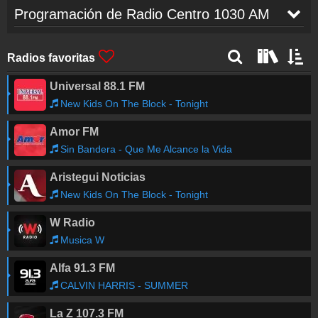
Programación de Radio Centro 1030 AM
LOS PANCHOS / JULIO RODRIGUEZ
-
Ladrona
01:18
Radios favoritas
de besos
Universal 88.1 FM
Hermanos Carrion
-
Las Cerezas
01:15
New Kids On The Block - Tonight
Amor FM
Monna Bell
-
Aun Te Sigo Amando
01:12
Sin Bandera - Que Me Alcance la Vida
Aristegui Noticias
NICOLAS URCELAY
-
La flor de la canela
01:09
New Kids On The Block - Tonight
W Radio
LOS SANTOS
-
Oye mi cancion
01:06
Musica W
Alfa 91.3 FM
Obtener las canciones anteriores
CALVIN HARRIS - SUMMER
La Z 107.3 FM