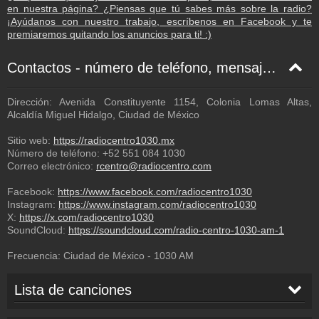
en nuestra página? ¿Piensas que tú sabes más sobre la radio?
¡Ayúdanos con nuestro trabajo, escríbenos en Facebook y te
premiaremos quitando los anuncios para ti! :)
Contactos - número de teléfono, mensaje de texto, correo electrónico, Facebook
Dirección: Avenida Constituyente 1154, Colonia Lomas Altas,
Alcaldía Miguel Hidalgo, Ciudad de México
Sitio web:
https://radiocentro1030.mx
Número de teléfono:
+52 551 084 1030
Correo electrónico:
rcentro@radiocentro.com
Facebook:
https://www.facebook.com/radiocentro1030
Instagram:
https://www.instagram.com/radiocentro1030
X:
https://x.com/radiocentro1030
SoundCloud:
https://soundcloud.com/radio-centro-1030-am-1
Frecuencia:
Ciudad de México
-
1030
AM
Lista de canciones
Juan Arvizu
-
Caminito
01:20