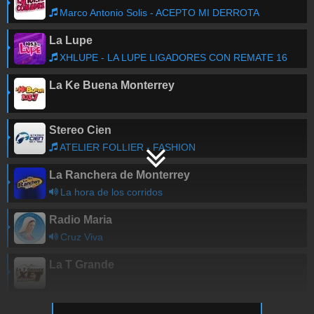
Marco Antonio Solis - ACEPTO MI DERROTA
La Lupe
XHLUPE - LA LUPE LIGADORES CON REMATE 16
La Ke Buena Monterrey
Stereo Cien
ATELIER FOLLIER - FASHION
La Ranchera de Monterrey
La hora de los corridos
Radio Maria
Cruz Viva
La T Grande