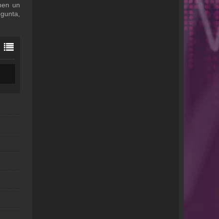
enen un
egunta,