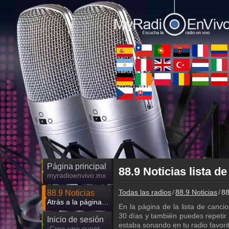
Página principal
88.9 Noticias lista de
myradioenvivo.mx
Todas las radios
88.9 Noticias
88
88.9 Noticias
Atrás a la página de 88.9 Noticias
En la página de la lista de canci
30 días y también puedes repeti
Inicio de sesión
estaba sonando en tu radio favorita
¡Crea una cuenta propia!