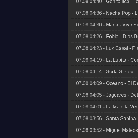
07.08 04:40
-
Genitallica
-
T
07.08 04:36
-
Nacha Pop
-
L
07.08 04:30
-
Mana
-
Vivir S
07.08 04:26
-
Fobia
-
Dios B
07.08 04:23
-
Luz Casal
-
Pl
07.08 04:19
-
La Lupita
-
Con
07.08 04:14
-
Soda Stereo
-
07.08 04:09
-
Oceano
-
El D
07.08 04:05
-
Jaguares
-
Det
07.08 04:01
-
La Maldita Ve
07.08 03:56
-
Santa Sabina
07.08 03:52
-
Miguel Mateos