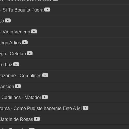
-
Si Tu Boquita Fuera
co
-
Viejo Veneno
rgo Adios
ega
-
Celofan
Tu Luz
Lozanne
-
Complices
Cancion
 Cadillacs
-
Matador
arama
-
Como Pudiste hacerme Esto A Mi
Jardin de Rosas