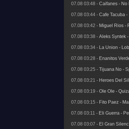
07.08 03:48
-
Caifanes
-
No 
07.08 03:44
-
Cafe Tacuba
-
07.08 03:42
-
Miguel Rios
-
07.08 03:38
-
Aleks Syntek
07.08 03:34
-
La Union
-
Lob
07.08 03:28
-
Enanitos Verd
07.08 03:25
-
Tijuana No
-
S
07.08 03:21
-
Heroes Del Si
07.08 03:19
-
Ole Ole
-
Quiz
07.08 03:15
-
Fito Paez
-
Mar
07.08 03:11
-
Eli Guerra
-
Pe
07.08 03:07
-
El Gran Silenc