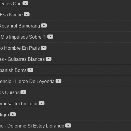
Dejes Que
Esa Noche
Rocanrol Bumerang
-
Mis Impulsos Sobre Ti
o Hombre En Paris
es
-
Guitarras Blancas
panish Boms
lencio
-
Heroe De Leyenda
as Quizas
iposa Technicolor
ligro
io
-
Dejenme Si Estoy Llorando