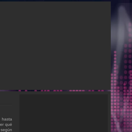
e hasta
ber qué
r según