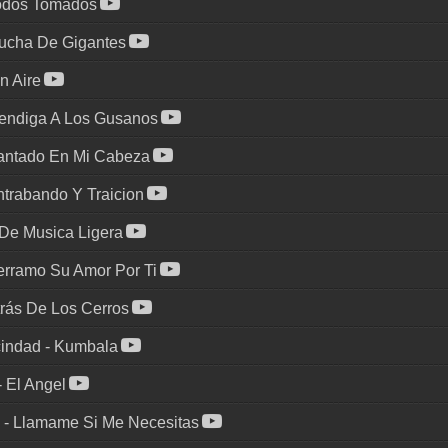
odos Tomados
ucha De Gigantes
in Aire
endiga A Los Gusanos
antado En Mi Cabeza
trabando Y Traicion
De Musica Ligera
erramo Su Amor Por Ti
rás De Los Cerros
cindad
-
Kumbala
-
El Angel
-
Llamame Si Me Necesitas