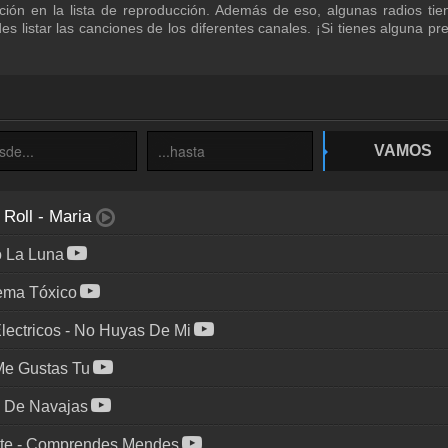
ción en la lista de reproducción. Además de eso, algunas radios ti
s listar las canciones de los diferentes canales. ¡Si tienes alguna pr
VAMOS
 Roll
-
Maria
o La Luna
ema Tóxico
lectricos
-
No Huyas De Mi
Me Gustas Tu
 De Navajas
te
-
Comprendes Mendes