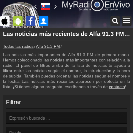
Página principal
Las noticias más recientes de Alfa 91.3 FM
myradioenvivo.mx
Todas las radios
Alfa 91.3 FM
Las noticias más recientes de Alfa 9
Alfa 91.3 FM
Atrás a la página de Alfa 91.3 FM
Las noticias más importantes de Alfa 91.3 FM de primera mano.
Hemos coleccionado las noticias más importantes con relación a la
Inicio de sesión
radio. El panel de filtros arriba de la lista de noticias te ayuda a
¡Crea una cuenta propia!
filtrar entre las noticias según el nombre, la introducción y la hora
de subida. También puedes ordenar las noticias según el nombre y
Lista de canciones
la fecha. Las noticias más recientes aparecen por defecto en la
Descubre lo que ha sonado hasta ahora
lista. ¡Si tienes alguna pregunta, escríbenos a través de
contacto
!
Podcast
Programa anterior de Alfa 91.3 FM
Filtrar
Programación
Los programas de Alfa 91.3 FM
Contacto
¡Escríbenos!