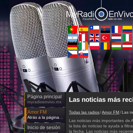
Página principal
Las noticias más re
myradioenvivo.mx
Amor FM
Todas las radios
Amor FM
Las n
Atrás a la página de Amor FM
Las noticias más importantes de A
la lista de noticias te ayuda a fi
Inicio de sesión
la fecha. Las noticias más recient
¡Crea una cuenta propia!