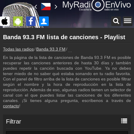
Página principal
Banda 93.3 FM lista de canciones - Playlist
myradioenvivo.mx
Banda 93.3 FM
Todas las radios
Banda 93.3 FM
Banda 93.3 FM lista de canciones -
Atrás a la página de Banda 93.3 FM
En la página de la lista de canciones de Banda 93.3 FM es posible
Inicio de sesión
recuperar las canciones anteriores de hasta 30 días y también
¡Crea una cuenta propia!
puedes repetir la canción buscada con YouTube. Ya no debes
tener miedo de no saber qué estaba sonando en tu radio favorita.
Podcast
Con el panel de filtro arriba de la lista de canciones es posible filtrar
Programa anterior de Banda 93.3 FM
según el nombre y la hora de reproducción en la lista de
reproducción. Además de eso, algunas radios tienen un selector de
Programación
canal con el que puedes listar las canciones de los diferentes
Los programas de Banda 93.3 FM
canales. ¡Si tienes alguna pregunta, escríbenos a través de
contacto
!
Contacto
¡Escríbenos!
Filtrar
Colaboración
¡Envía tu radio!