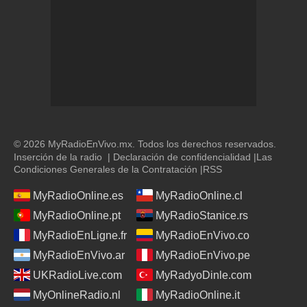
© 2026 MyRadioEnVivo.mx. Todos los derechos reservados.
Inserción de la radio
|
Declaración de confidencialidad
|
Las
Condiciones Generales de la Contratación
|
RSS
MyRadioOnline.es
MyRadioOnline.cl
MyRadioOnline.pt
MyRadioStanice.rs
MyRadioEnLigne.fr
MyRadioEnVivo.co
MyRadioEnVivo.ar
MyRadioEnVivo.pe
UKRadioLive.com
MyRadyoDinle.com
MyOnlineRadio.nl
MyRadioOnline.it