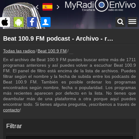
Página principal
Beat 100.9 FM podcast - Archivo - repetición de los programas
myradioenvivo.mx
Beat 100.9 FM
Todas las radios
Beat 100.9 FM
Beat 100.9 FM podcast - Archivo - 
Atrás a la página de Beat 100.9 FM
En el archivo de Beat 100.9 FM puedes buscar entre más de 1711
Inicio de sesión
programas anteriores y así puedes volver a escuchar Beat 100.9
¡Crea una cuenta propia!
FM. El panel de filtro está encima de la lista de archivos. Puedes
filtrar según el nombre y la fecha de subida entre los podcasts de
Lista de canciones
Beat 100.9 FM. También es posible ordenar los programas
Descubre lo que ha sonado hasta ahora
encontrados según nombre, fecha o popularidad. Los programas
más recientes aparecen por defecto en la lista. No tienes que
Programación
deambular más de una plataforma a otra porque aquí puedes
Los programas de Beat 100.9 FM
encontrar todo. Si tienes alguna pregunta, ¡escríbenos a través de
contacto
!
Contacto
¡Escríbenos!
Filtrar
Colaboración
¡Envía tu radio!