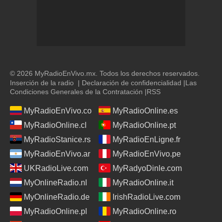
© 2026 MyRadioEnVivo.mx. Todos los derechos reservados.
Inserción de la radio
|
Declaración de confidencialidad
|
Las
Condiciones Generales de la Contratación
|
RSS
MyRadioEnVivo.co
MyRadioOnline.es
MyRadioOnline.cl
MyRadioOnline.pt
MyRadioStanice.rs
MyRadioEnLigne.fr
MyRadioEnVivo.ar
MyRadioEnVivo.pe
UKRadioLive.com
MyRadyoDinle.com
MyOnlineRadio.nl
MyRadioOnline.it
MyOnlineRadio.de
IrishRadioLive.com
MyRadioOnline.pl
MyRadioOnline.ro