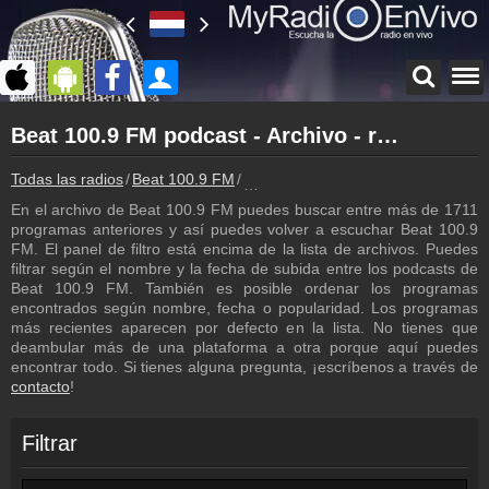
Página principal
Beat 100.9 FM podcast - Archivo - repetición de los programas
myradioenvivo.mx
Beat 100.9 FM
Todas las radios
Beat 100.9 FM
Beat 100.9 FM podcast - Archivo - 
Atrás a la página de Beat 100.9 FM
En el archivo de Beat 100.9 FM puedes buscar entre más de 1711
Inicio de sesión
programas anteriores y así puedes volver a escuchar Beat 100.9
¡Crea una cuenta propia!
FM. El panel de filtro está encima de la lista de archivos. Puedes
filtrar según el nombre y la fecha de subida entre los podcasts de
Lista de canciones
Beat 100.9 FM. También es posible ordenar los programas
Descubre lo que ha sonado hasta ahora
encontrados según nombre, fecha o popularidad. Los programas
más recientes aparecen por defecto en la lista. No tienes que
Programación
deambular más de una plataforma a otra porque aquí puedes
Los programas de Beat 100.9 FM
encontrar todo. Si tienes alguna pregunta, ¡escríbenos a través de
contacto
!
Contacto
¡Escríbenos!
Filtrar
Colaboración
¡Envía tu radio!