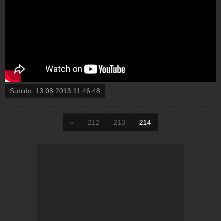
Subido:
13.08.2013 11:46:48
«
212
213
214