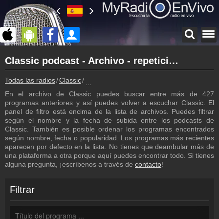
Página principal
Classic podcast - Archivo - repetición de los programas
myradioenvivo.mx
Classic
Todas las radios
Classic
Classic podcast - Archivo - repetición de l
Atrás a la página de Classic
En el archivo de Classic puedes buscar entre más de 427
Inicio de sesión
programas anteriores y así puedes volver a escuchar Classic. El
¡Crea una cuenta propia!
panel de filtro está encima de la lista de archivos. Puedes filtrar
según el nombre y la fecha de subida entre los podcasts de
Lista de canciones
Classic. También es posible ordenar los programas encontrados
Descubre lo que ha sonado hasta ahora
según nombre, fecha o popularidad. Los programas más recientes
aparecen por defecto en la lista. No tienes que deambular más de
Emisoras
una plataforma a otra porque aquí puedes encontrar todo. Si tienes
Classic frecuencia
alguna pregunta, ¡escríbenos a través de
contacto
!
Contacto
¡Escríbenos!
Filtrar
Colaboración
¡Envía tu radio!