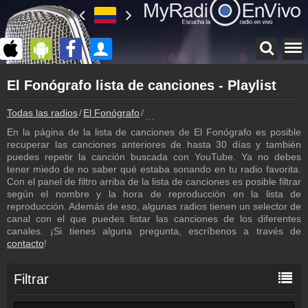
Página principal
El Fonógrafo lista de canciones - Playlist
myradioenvivo.mx
El Fonógrafo
Todas las radios
El Fonógrafo
El Fonógrafo lista de canciones - Play
Atrás a la página de El Fonógrafo
En la página de la lista de canciones de El Fonógrafo es posible
Inicio de sesión
recuperar las canciones anteriores de hasta 30 días y también
¡Crea una cuenta propia!
puedes repetir la canción buscada con YouTube. Ya no debes
tener miedo de no saber qué estaba sonando en tu radio favorita.
Programación
Con el panel de filtro arriba de la lista de canciones es posible filtrar
Los programas de El Fonógrafo
según el nombre y la hora de reproducción en la lista de
reproducción. Además de eso, algunas radios tienen un selector de
Contacto
canal con el que puedes listar las canciones de los diferentes
¡Escríbenos!
canales. ¡Si tienes alguna pregunta, escríbenos a través de
contacto
!
Colaboración
¡Envía tu radio!
Filtrar
Inserción de la radio
Inclúyelo a tu sitio web