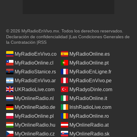
© 2026 MyRadioEnVivo.mx. Todos los derechos reservados.
Declaración de confidencialidad
|
Las Condiciones Generales de
la Contratación
|
RSS
MyRadioEnVivo.co
MyRadioOnline.es
MyRadioOnline.cl
MyRadioOnline.pt
MyRadioStanice.rs
MyRadioEnLigne.fr
MyRadioEnVivo.ar
MyRadioEnVivo.pe
UKRadioLive.com
MyRadyoDinle.com
MyOnlineRadio.nl
MyRadioOnline.it
MyOnlineRadio.de
IrishRadioLive.com
MyRadioOnline.pl
MyRadioOnline.ro
MyOnlineRadio.hu
MyOnlineRadio.at
MyOnlineRadio.cz
MyOnlineRadio.sk