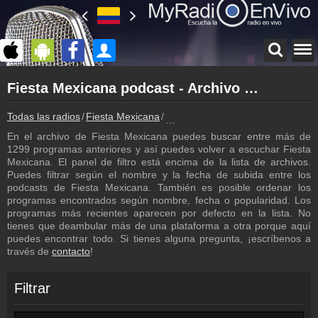
Página principal
Fiesta Mexicana podcast - Archivo - repetición de los programas
myradioenvivo.mx
Fiesta Mexicana
Todas las radios
Fiesta Mexicana
Fiesta Mexicana podcast - Archivo
Atrás a la página de Fiesta Mexicana
En el archivo de Fiesta Mexicana puedes buscar entre más de
Inicio de sesión
1299 programas anteriores y así puedes volver a escuchar Fiesta
¡Crea una cuenta propia!
Mexicana. El panel de filtro está encima de la lista de archivos.
Puedes filtrar según el nombre y la fecha de subida entre los
Programación
podcasts de Fiesta Mexicana. También es posible ordenar los
Los programas de Fiesta Mexicana
programas encontrados según nombre, fecha o popularidad. Los
programas más recientes aparecen por defecto en la lista. No
Contacto
tienes que deambular más de una plataforma a otra porque aquí
¡Escríbenos!
puedes encontrar todo. Si tienes alguna pregunta, ¡escríbenos a
través de
contacto
!
Colaboración
¡Envía tu radio!
Filtrar
Inserción de la radio
Inclúyelo a tu sitio web