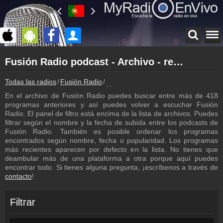
Página principal
Fusión Radio podcast - Archivo - repetición de los programas
myradioenvivo.mx
Fusión Radio
Todas las radios
Fusión Radio
Fusión Radio podcast - Archivo - rep
Atrás a la página de Fusión Radio
En el archivo de Fusión Radio puedes buscar entre más de 418
Inicio de sesión
programas anteriores y así puedes volver a escuchar Fusión
¡Crea una cuenta propia!
Radio. El panel de filtro está encima de la lista de archivos. Puedes
filtrar según el nombre y la fecha de subida entre los podcasts de
Lista de canciones
Fusión Radio. También es posible ordenar los programas
Descubre lo que ha sonado hasta ahora
encontrados según nombre, fecha o popularidad. Los programas
más recientes aparecen por defecto en la lista. No tienes que
Programación
deambular más de una plataforma a otra porque aquí puedes
Los programas de Fusión Radio
encontrar todo. Si tienes alguna pregunta, ¡escríbenos a través de
contacto
!
Contacto
¡Escríbenos!
Filtrar
Colaboración
¡Envía tu radio!