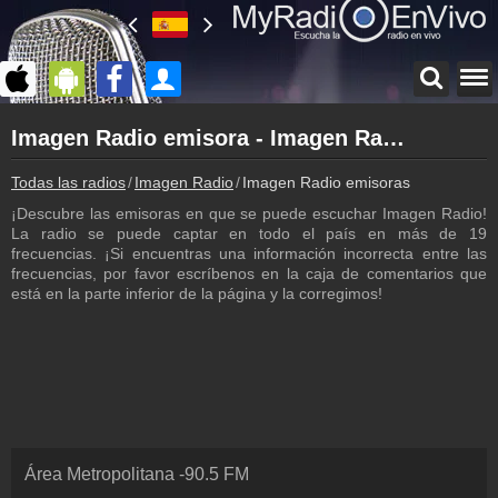
Página principal
Imagen Radio emisora - Imagen Radio frecuencia
myradioenvivo.mx
Imagen Radio
Todas las radios
Imagen Radio
Imagen Radio emisoras
Atrás a la página de Imagen Radio
¡Descubre las emisoras en que se puede escuchar Imagen Radio!
Inicio de sesión
La radio se puede captar en todo el país en más de 19
¡Crea una cuenta propia!
frecuencias. ¡Si encuentras una información incorrecta entre las
frecuencias, por favor escríbenos en la caja de comentarios que
Podcast
está en la parte inferior de la página y la corregimos!
Programa anterior de Imagen Radio
Programación
Los programas de Imagen Radio
Contacto
¡Escríbenos!
Colaboración
Área Metropolitana
-
90.5
FM
¡Envía tu radio!