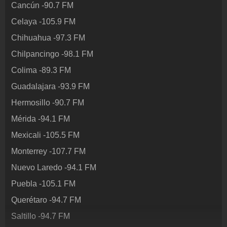
Cancún
-
90.7
FM
Inserción de la radio
Inclúyelo a tu sitio web
Celaya
-
105.9
FM
Chihuahua
-
97.3
FM
Chilpancingo
-
98.1
FM
Colima
-
89.3
FM
Guadalajara
-
93.9
FM
Hermosillo
-
90.7
FM
Mérida
-
94.1
FM
Mexicali
-
105.5
FM
Monterrey
-
107.7
FM
Nuevo Laredo
-
94.1
FM
Puebla
-
105.1
FM
Querétaro
-
94.7
FM
Saltillo
-
94.7
FM