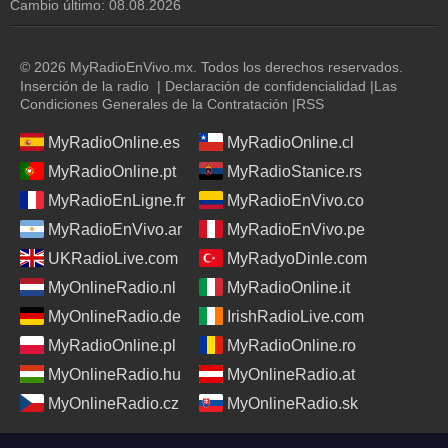
Cambio último:
08.08.2026
© 2026 MyRadioEnVivo.mx. Todos los derechos reservados.
Inserción de la radio
|
Declaración de confidencialidad
|
Las
Condiciones Generales de la Contratación
|
RSS
MyRadioOnline.es
MyRadioOnline.cl
MyRadioOnline.pt
MyRadioStanice.rs
MyRadioEnLigne.fr
MyRadioEnVivo.co
MyRadioEnVivo.ar
MyRadioEnVivo.pe
UKRadioLive.com
MyRadyoDinle.com
MyOnlineRadio.nl
MyRadioOnline.it
MyOnlineRadio.de
IrishRadioLive.com
MyRadioOnline.pl
MyRadioOnline.ro
MyOnlineRadio.hu
MyOnlineRadio.at
MyOnlineRadio.cz
MyOnlineRadio.sk