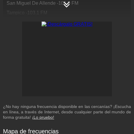
San Miguel De Allende
-
105.9
FM
Tampico
-
103.1
FM
Torreón
-
100.3
FM
Veracruz
-
92.5
FM
¿No hay ninguna frecuencia disponible en las cercanías? ¡Escucha
en línea, a través de Internet, desde cualquier parte del mundo de
forma gratuita!
¡Lo pruebo!
Mapa de frecuencias