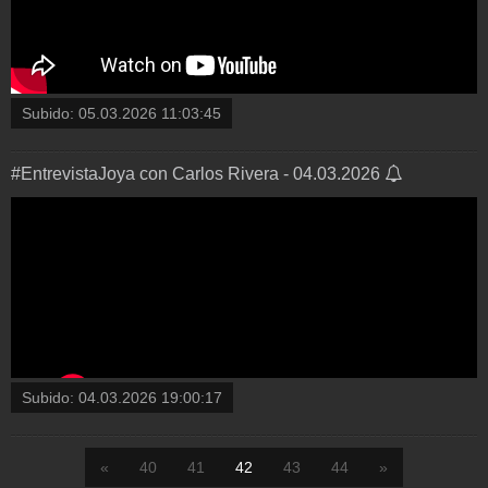
Subido:
05.03.2026 11:03:45
#EntrevistaJoya con Carlos Rivera - 04.03.2026
Subido:
04.03.2026 19:00:17
«
40
41
42
43
44
»