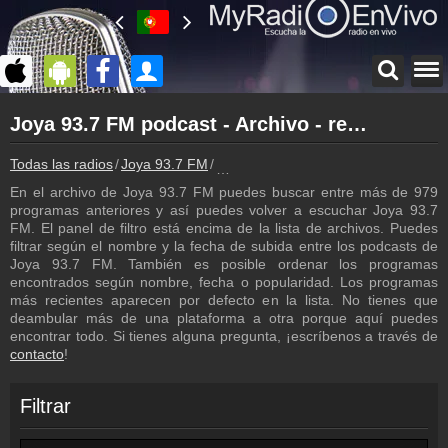
Página principal
Joya 93.7 FM podcast - Archivo - repetición de los programas
myradioenvivo.mx
Joya 93.7 FM
Todas las radios
Joya 93.7 FM
Joya 93.7 FM podcast - Archivo - re
Atrás a la página de Joya 93.7 FM
En el archivo de Joya 93.7 FM puedes buscar entre más de 979
Inicio de sesión
programas anteriores y así puedes volver a escuchar Joya 93.7
¡Crea una cuenta propia!
FM. El panel de filtro está encima de la lista de archivos. Puedes
filtrar según el nombre y la fecha de subida entre los podcasts de
Lista de canciones
Joya 93.7 FM. También es posible ordenar los programas
Descubre lo que ha sonado hasta ahora
encontrados según nombre, fecha o popularidad. Los programas
más recientes aparecen por defecto en la lista. No tienes que
Programación
deambular más de una plataforma a otra porque aquí puedes
Los programas de Joya 93.7 FM
encontrar todo. Si tienes alguna pregunta, ¡escríbenos a través de
contacto
!
Noticias
Noticias con relación a Joya 93.7 FM
Filtrar
Contacto
¡Escríbenos!