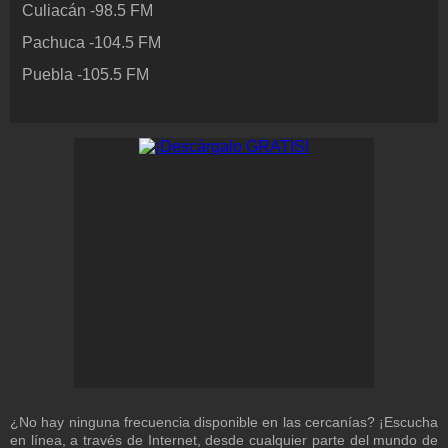
Culiacán
-
98.5
FM
Contacto
¡Escríbenos!
Pachuca
-
104.5
FM
Colaboración
Puebla
-
105.5
FM
¡Envía tu radio!
Inserción de la radio
Inclúyelo a tu sitio web
¿No hay ninguna frecuencia disponible en las cercanías? ¡Escucha
en línea, a través de Internet, desde cualquier parte del mundo de