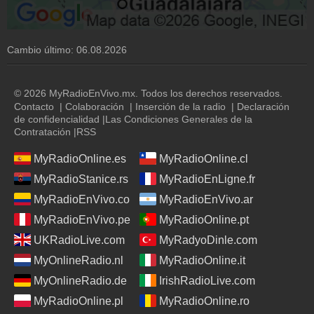
Cambio último:
06.08.2026
© 2026 MyRadioEnVivo.mx. Todos los derechos reservados.
Contacto
|
Colaboración
|
Inserción de la radio
|
Declaración
de confidencialidad
|
Las Condiciones Generales de la
Contratación
|
RSS
MyRadioOnline.es
MyRadioOnline.cl
MyRadioStanice.rs
MyRadioEnLigne.fr
MyRadioEnVivo.co
MyRadioEnVivo.ar
MyRadioEnVivo.pe
MyRadioOnline.pt
UKRadioLive.com
MyRadyoDinle.com
MyOnlineRadio.nl
MyRadioOnline.it
MyOnlineRadio.de
IrishRadioLive.com
MyRadioOnline.pl
MyRadioOnline.ro