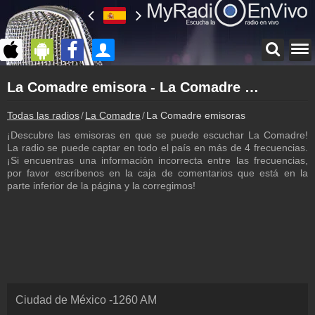
Página principal
La Comadre emisora - La Comadre frecuencia
myradioenvivo.mx
La Comadre
Todas las radios
La Comadre
La Comadre emisoras
Atrás a la página de La Comadre
¡Descubre las emisoras en que se puede escuchar La Comadre!
Inicio de sesión
La radio se puede captar en todo el país en más de 4 frecuencias.
¡Crea una cuenta propia!
¡Si encuentras una información incorrecta entre las frecuencias,
por favor escríbenos en la caja de comentarios que está en la
Lista de canciones
parte inferior de la página y la corregimos!
Descubre lo que ha sonado hasta ahora
Podcast
Programa anterior de La Comadre
Programación
Los programas de La Comadre
Noticias
Ciudad de México
-
1260
AM
Noticias con relación a La Comadre