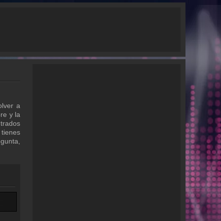
lver a
re y la
trados
 tienes
egunta,