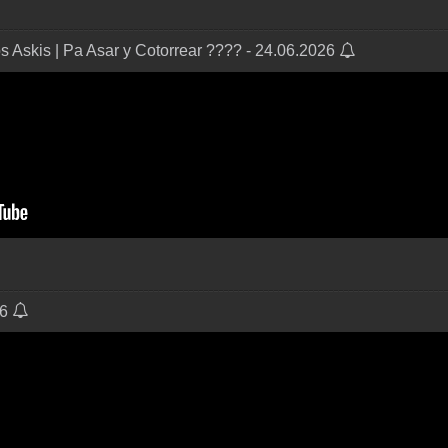
 Askis | Pa Asar y Cotorrear ???? - 24.06.2026
26