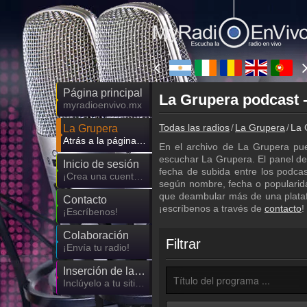
Página principal
La Grupera podcast -
myradioenvivo.mx
Todas las radios
La Grupera
La 
La Grupera
Atrás a la página de La Grupera
En el archivo de La Grupera pu
escuchar La Grupera. El panel de f
Inicio de sesión
fecha de subida entre los podca
¡Crea una cuenta propia!
según nombre, fecha o popularida
que deambular más de una plataf
Contacto
¡escríbenos a través de
contacto
!
¡Escríbenos!
Colaboración
Filtrar
¡Envía tu radio!
Inserción de la radio
Inclúyelo a tu sitio web