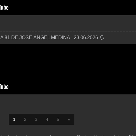
 81 DE JOSÉ ÁNGEL MEDINA - 23.06.2026
1
2
3
4
5
»