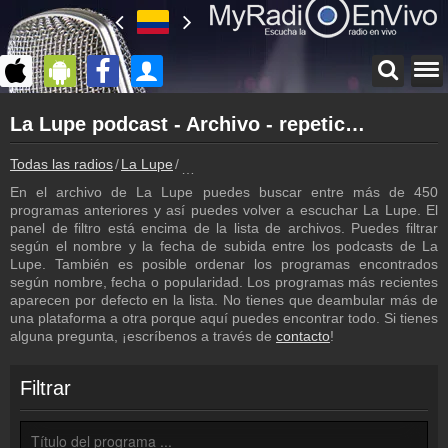
Página principal
La Lupe podcast - Archivo - repetición de los programas
myradioenvivo.mx
La Lupe
Todas las radios
La Lupe
La Lupe podcast - Archivo - repetición de
Atrás a la página de La Lupe
En el archivo de La Lupe puedes buscar entre más de 450
Inicio de sesión
programas anteriores y así puedes volver a escuchar La Lupe. El
¡Crea una cuenta propia!
panel de filtro está encima de la lista de archivos. Puedes filtrar
según el nombre y la fecha de subida entre los podcasts de La
Lista de canciones
Lupe. También es posible ordenar los programas encontrados
Descubre lo que ha sonado hasta ahora
según nombre, fecha o popularidad. Los programas más recientes
aparecen por defecto en la lista. No tienes que deambular más de
Emisoras
una plataforma a otra porque aquí puedes encontrar todo. Si tienes
La Lupe frecuencia
alguna pregunta, ¡escríbenos a través de
contacto
!
Contacto
¡Escríbenos!
Filtrar
Colaboración
¡Envía tu radio!