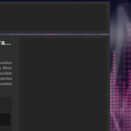
La Rancherita del Aire podcast - Archivo - repetición de los programas
ogramas
 puedes
filtrar
osible
ientes
 puedes