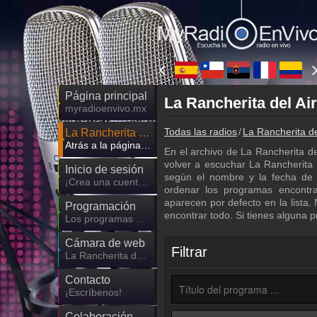
Página principal
myradioenvivo.mx
Todas las radios
La Rancherita de
La Rancherita del Aire
Atrás a la página de La Rancherita del Aire
En el archivo de La Rancherita d
volver a escuchar La Rancherita de
Inicio de sesión
según el nombre y la fecha de 
¡Crea una cuenta propia!
ordenar los programas encontr
aparecen por defecto en la lista
Programación
encontrar todo. Si tienes alguna 
Los programas de La Rancherita del Aire
Cámara de web
Filtrar
La Rancherita del Aire cámara de web, transmisión en vivo
Contacto
¡Escríbenos!
Colaboración