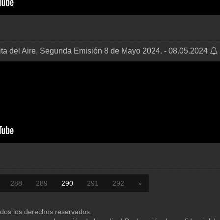
ita del Aire, Segunda Emisión 8 de Mayo 2024. - 08.05.2024
288
289
290
291
292
»
os los derechos reservados.