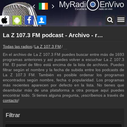
Página principal
La Z 107.3 FM podcast - Archivo - repetición de los programas
myradioenvivo.mx
La Z 107.3 FM
Todas las radios
La Z 107.3 FM
La Z 107.3 FM podcast - Archivo - 
Atrás a la página de La Z 107.3 FM
En el archivo de La Z 107.3 FM puedes buscar entre más de 1693
Inicio de sesión
programas anteriores y así puedes volver a escuchar La Z 107.3
¡Crea una cuenta propia!
FM. El panel de filtro está encima de la lista de archivos. Puedes
filtrar según el nombre y la fecha de subida entre los podcasts de
Lista de canciones
La Z 107.3 FM. También es posible ordenar los programas
Descubre lo que ha sonado hasta ahora
encontrados según nombre, fecha o popularidad. Los programas
más recientes aparecen por defecto en la lista. No tienes que
Programación
deambular más de una plataforma a otra porque aquí puedes
Los programas de La Z 107.3 FM
encontrar todo. Si tienes alguna pregunta, ¡escríbenos a través de
contacto
!
Cámara de web
La Z 107.3 FM cámara de web, transmisión en vivo
Filtrar
Contacto
¡Escríbenos!