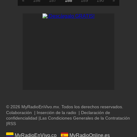
«
186
187
188
189
190
»
© 2026 MyRadioEnVivo.mx. Todos los derechos reservados.
Colaboración
|
Inserción de la radio
|
Declaración de
confidencialidad
|
Las Condiciones Generales de la Contratación
|
RSS
MyRadioEnVivo.co
MyRadioOnline.es