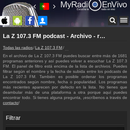
Página principal
La Z 107.3 FM podcast - Archivo - repetición de los programas
myradioenvivo.mx
La Z 107.3 FM
Todas las radios
La Z 107.3 FM
La Z 107.3 FM podcast - Archivo - 
Atrás a la página de La Z 107.3 FM
En el archivo de La Z 107.3 FM puedes buscar entre más de 1681
Inicio de sesión
programas anteriores y así puedes volver a escuchar La Z 107.3
¡Crea una cuenta propia!
FM. El panel de filtro está encima de la lista de archivos. Puedes
filtrar según el nombre y la fecha de subida entre los podcasts de
Lista de canciones
La Z 107.3 FM. También es posible ordenar los programas
Descubre lo que ha sonado hasta ahora
encontrados según nombre, fecha o popularidad. Los programas
más recientes aparecen por defecto en la lista. No tienes que
Programación
deambular más de una plataforma a otra porque aquí puedes
Los programas de La Z 107.3 FM
encontrar todo. Si tienes alguna pregunta, ¡escríbenos a través de
contacto
!
Cámara de web
La Z 107.3 FM cámara de web, transmisión en vivo
Filtrar
Contacto
¡Escríbenos!