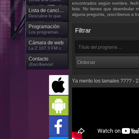
encontrados según nombre, fech
lista. No tienes que deambular 
Lista de canciones
alguna pregunta, ¡escríbenos a t
Descubre lo que ha sonado hasta ahora
Programación
Filtrar
Los programas de La Z 107.3 FM
Cámara de web
La Z 107.3 FM cámara de web, transmisión en vivo
Contacto
¡Escríbenos!
Ya merito los tamales ???? - 