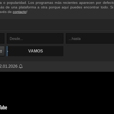
a o popularidad. Los programas más recientes aparecen por defecto
más de una plataforma a otra porque aquí puedes encontrar todo. Si
ravés de
contacto
!
VAMOS
22.01.2026