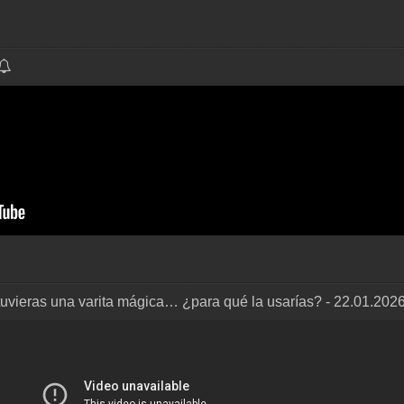
tuvieras una varita mágica… ¿para qué la usarías? - 22.01.202