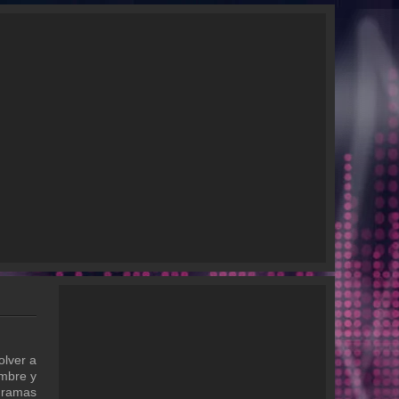
olver a
ombre y
gramas