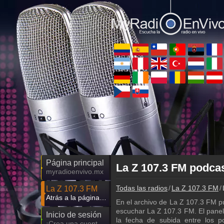
Página principal
La Z 107.3 FM podcas
myradioenvivo.mx
Todas las radios
La Z 107.3 FM
La Z 107.3 FM
Atrás a la página de La Z 107.3 FM
En el archivo de La Z 107.3 FM p
escuchar La Z 107.3 FM. El panel d
Inicio de sesión
la fecha de subida entre los 
¡Crea una cuenta propia!