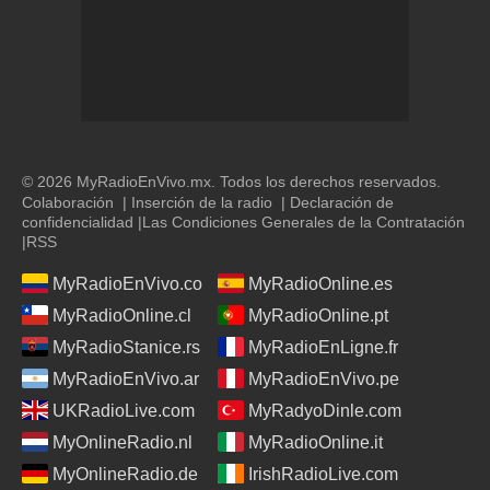
© 2026 MyRadioEnVivo.mx. Todos los derechos reservados.
Colaboración
|
Inserción de la radio
|
Declaración de
confidencialidad
|
Las Condiciones Generales de la Contratación
|
RSS
MyRadioEnVivo.co
MyRadioOnline.es
MyRadioOnline.cl
MyRadioOnline.pt
MyRadioStanice.rs
MyRadioEnLigne.fr
MyRadioEnVivo.ar
MyRadioEnVivo.pe
UKRadioLive.com
MyRadyoDinle.com
MyOnlineRadio.nl
MyRadioOnline.it
MyOnlineRadio.de
IrishRadioLive.com