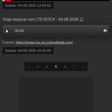
Subido:
04.08.2026 12:59:52
Viaje musical con LTD ROCK - 04.08.2026
00:00
…
Fuente:
https://prisa-mx.mc.tritondigital.com/YA_PARATE_LOS40_MEXICO_888_P/media/mcv/los40mexico/multimedia/20260804/5056683_161601_audio_128.mp3?dest=ya_parate
Subido:
04.08.2026 10:15:00
«
3
4
5
6
7
»