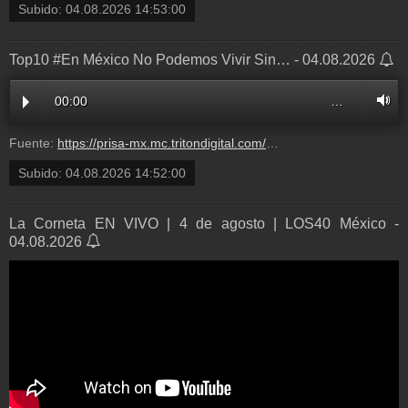
Subido:
04.08.2026 14:53:00
Top10 #En México No Podemos Vivir Sin… - 04.08.2026
00:00
…
Fuente:
https://prisa-mx.mc.tritondigital.com/LA_CORNETA_LOS40_MEXICO_550_P/media/mcv/los40mexico/multimedia/20260804/5056855_205253_audio_128.mp3?dest=la_corneta
Subido:
04.08.2026 14:52:00
La Corneta EN VIVO | 4 de agosto | LOS40 México -
04.08.2026