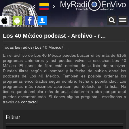
Página principal
Los 40 México podcast - Archivo - repetición de los programas
myradioenvivo.mx
Los 40 México
Todas las radios
Los 40 México
Los 40 México podcast - Archivo - r
Atrás a la página de Los 40 México
En el archivo de Los 40 México puedes buscar entre más de 6166
Inicio de sesión
programas anteriores y así puedes volver a escuchar Los 40
¡Crea una cuenta propia!
México. El panel de filtro está encima de la lista de archivos.
Puedes filtrar según el nombre y la fecha de subida entre los
Lista de canciones
podcasts de Los 40 México. También es posible ordenar los
Descubre lo que ha sonado hasta ahora
programas encontrados según nombre, fecha o popularidad. Los
programas más recientes aparecen por defecto en la lista. No
Emisoras
tienes que deambular más de una plataforma a otra porque aquí
Los 40 México frecuencia
puedes encontrar todo. Si tienes alguna pregunta, ¡escríbenos a
través de
contacto
!
Programación
Los programas de Los 40 México
Filtrar
Contacto
¡Escríbenos!