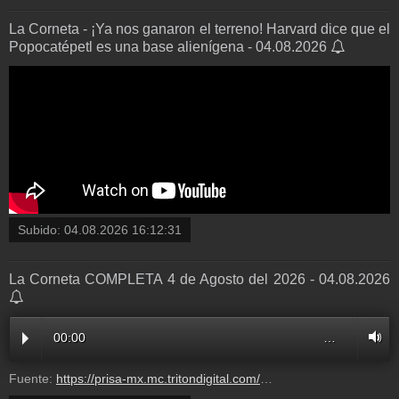
La Corneta - ¡Ya nos ganaron el terreno! Harvard dice que el
Popocatépetl es una base alienígena - 04.08.2026
Subido:
04.08.2026 16:12:31
La Corneta COMPLETA 4 de Agosto del 2026 - 04.08.2026
00:00
…
Fuente:
https://prisa-mx.mc.tritondigital.com/LA_CORNETA_LOS40_MEXICO_550_P/media/mcv/los40mexico/multimedia/20260804/5056856_205334_audio_128.mp3?dest=la_corneta