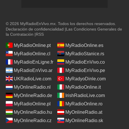
© 2026 MyRadioEnVivo.mx. Todos los derechos reservados.
Declaración de confidencialidad
|
Las Condiciones Generales de
la Contratación
|
RSS
MyRadioOnline.pt
MyRadioOnline.es
MyRadioOnline.cl
MyRadioStanice.rs
MyRadioEnLigne.fr
MyRadioEnVivo.co
MyRadioEnVivo.ar
MyRadioEnVivo.pe
UKRadioLive.com
MyRadyoDinle.com
MyOnlineRadio.nl
MyRadioOnline.it
MyOnlineRadio.de
IrishRadioLive.com
MyRadioOnline.pl
MyRadioOnline.ro
MyOnlineRadio.hu
MyOnlineRadio.at
MyOnlineRadio.cz
MyOnlineRadio.sk