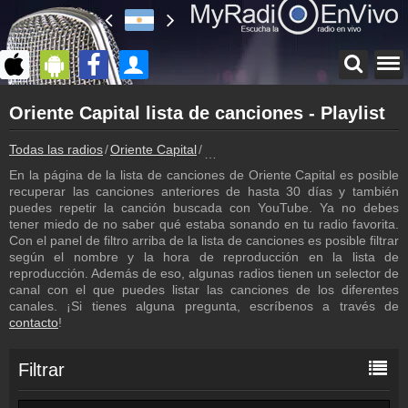
Página principal
Oriente Capital lista de canciones - Playlist
myradioenvivo.mx
Oriente Capital
Todas las radios
Oriente Capital
Oriente Capital lista de canciones - 
Atrás a la página de Oriente Capital
En la página de la lista de canciones de Oriente Capital es posible
Inicio de sesión
recuperar las canciones anteriores de hasta 30 días y también
¡Crea una cuenta propia!
puedes repetir la canción buscada con YouTube. Ya no debes
tener miedo de no saber qué estaba sonando en tu radio favorita.
Podcast
Con el panel de filtro arriba de la lista de canciones es posible filtrar
Programa anterior de Oriente Capital
según el nombre y la hora de reproducción en la lista de
reproducción. Además de eso, algunas radios tienen un selector de
Contacto
canal con el que puedes listar las canciones de los diferentes
¡Escríbenos!
canales. ¡Si tienes alguna pregunta, escríbenos a través de
contacto
!
Colaboración
¡Envía tu radio!
Filtrar
Inserción de la radio
Inclúyelo a tu sitio web