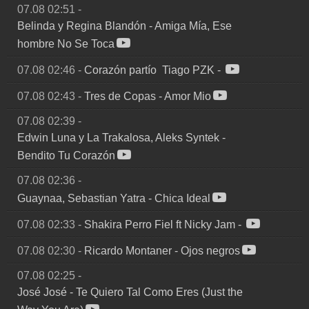
07.08 02:51
-
Belinda y Regina Blandón
-
Amiga Mía, Ese
hombre No Se Toca
07.08 02:46
-
Corazón partío  Tiago PZK
-
07.08 02:43
-
Tres de Copas
-
Amor Mio
07.08 02:39
-
Edwin Luna y La Trakalosa, Aleks Syntek
-
Bendito Tu Corazón
07.08 02:36
-
Guaynaa, Sebastian Yatra
-
Chica Ideal
07.08 02:33
-
Shakira Perro Fiel ft Nicky Jam
-
07.08 02:30
-
Ricardo Montaner
-
Ojos negros
07.08 02:25
-
José José
-
Te Quiero Tal Como Eres (Just the