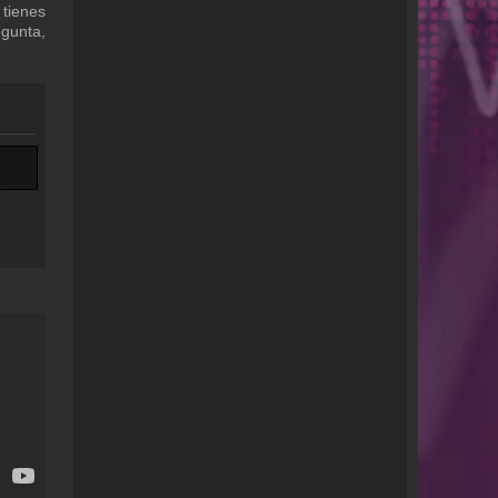
 tienes
egunta,