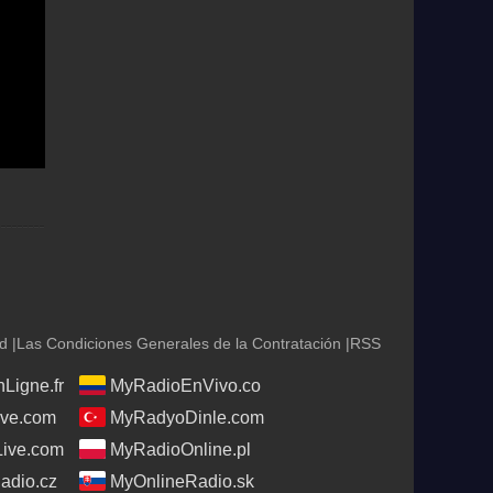
ad
|
Las Condiciones Generales de la Contratación
|
RSS
Ligne.fr
MyRadioEnVivo.co
ve.com
MyRadyoDinle.com
Live.com
MyRadioOnline.pl
adio.cz
MyOnlineRadio.sk