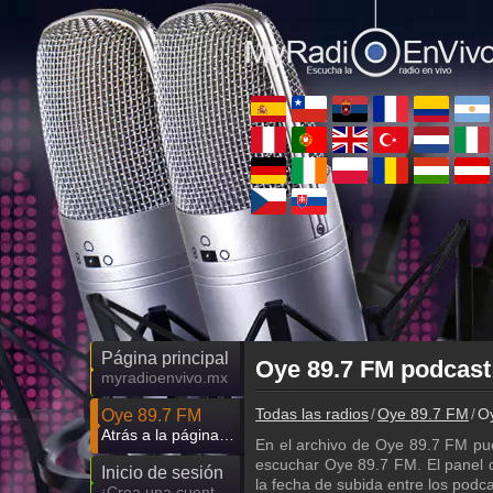
Página principal
Oye 89.7 FM podcast 
myradioenvivo.mx
Todas las radios
Oye 89.7 FM
Oy
Oye 89.7 FM
Atrás a la página de Oye 89.7 FM
En el archivo de Oye 89.7 FM pu
escuchar Oye 89.7 FM. El panel de
Inicio de sesión
la fecha de subida entre los pod
¡Crea una cuenta propia!