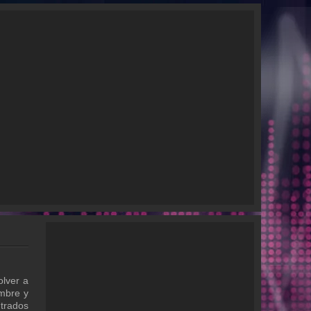
lver a
ombre y
ntrados