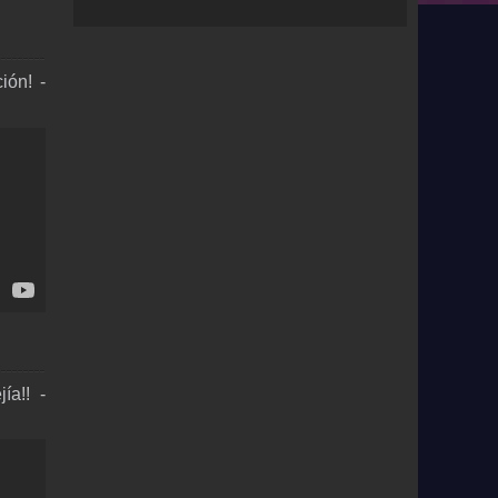
ión! -
ía!! -