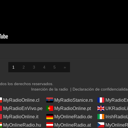
1
2
3
4
5
»
os los derechos reservados.
Inserción de la radio
|
Declaración de confidencialid
MyRadioOnline.cl
MyRadioStanice.rs
MyRadioEn
MyRadioEnVivo.pe
MyRadioOnline.pt
UKRadioLi
MyRadioOnline.it
MyOnlineRadio.de
IrishRadio
MyOnlineRadio.hu
MyOnlineRadio.at
MyOnlineR