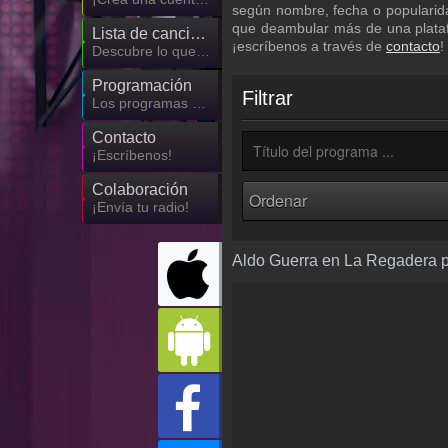
según nombre, fecha o popularida
que deambular más de una plataf
Lista de canciones
¡escríbenos a través de
contacto
!
Descubre lo que ha sonado hasta ahora
Programación
Filtrar
Los programas de Oye 89.7 FM
Contacto
¡Escríbenos!
Colaboración
¡Envía tu radio!
Aldo Guerra en La Regadera p