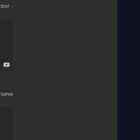
tos! -
 nueva