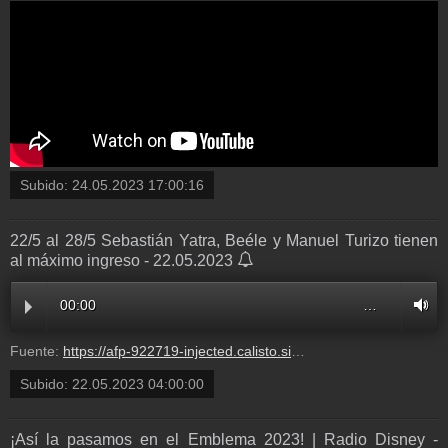
Subido:
24.05.2023 17:00:16
22/5 al 28/5 Sebastián Yatra, Beéle y Manuel Turizo tienen
al máximo ingreso - 22.05.2023
00:00
…
Fuente:
https://afp-922719-injected.calisto.simplecastaudio.com/65409374-b027-453f-857c-edd08654f7fe/episodes/2b77cfc1-d111-40e9-a22a-aca16bd05298/audio/128/default.mp3?aid=rss_feed&awCollectionId=65409374-b027-453f-857c-edd08654f7fe&awEpisodeId=2b77cfc1-d111-40e9-a22a-aca16bd05298&feed=BxoPp9d0
Subido:
22.05.2023 04:00:00
¡Así la pasamos en el Emblema 2023! | Radio Disney -