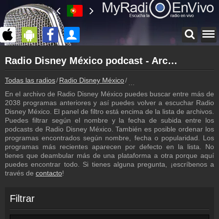
Página principal
Radio Disney México podcast - Archivo - repetición de los programas
myradioenvivo.mx
Radio Disney México
Todas las radios
Radio Disney México
Radio Disney México podcast 
Atrás a la página de Radio Disney México
En el archivo de Radio Disney México puedes buscar entre más de
Inicio de sesión
2038 programas anteriores y así puedes volver a escuchar Radio
¡Crea una cuenta propia!
Disney México. El panel de filtro está encima de la lista de archivos.
Puedes filtrar según el nombre y la fecha de subida entre los
Lista de canciones
podcasts de Radio Disney México. También es posible ordenar los
Descubre lo que ha sonado hasta ahora
programas encontrados según nombre, fecha o popularidad. Los
programas más recientes aparecen por defecto en la lista. No
Emisoras
tienes que deambular más de una plataforma a otra porque aquí
Radio Disney México frecuencia
puedes encontrar todo. Si tienes alguna pregunta, ¡escríbenos a
través de
contacto
!
Contacto
¡Escríbenos!
Filtrar
Colaboración
¡Envía tu radio!