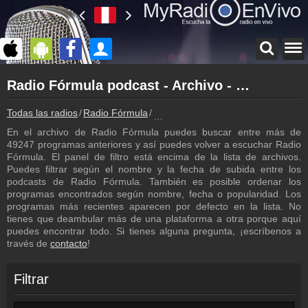
Página principal
Radio Fórmula podcast - Archivo - repetición de los programas
myradioenvivo.mx
Radio Fórmula
Todas las radios
Radio Fórmula
Radio Fórmula podcast - Archivo - 
Atrás a la página de Radio Fórmula
En el archivo de Radio Fórmula puedes buscar entre más de
Inicio de sesión
49247 programas anteriores y así puedes volver a escuchar Radio
¡Crea una cuenta propia!
Fórmula. El panel de filtro está encima de la lista de archivos.
Puedes filtrar según el nombre y la fecha de subida entre los
Emisoras
podcasts de Radio Fórmula. También es posible ordenar los
Radio Fórmula frecuencia
programas encontrados según nombre, fecha o popularidad. Los
programas más recientes aparecen por defecto en la lista. No
Programación
tienes que deambular más de una plataforma a otra porque aquí
Los programas de Radio Fórmula
puedes encontrar todo. Si tienes alguna pregunta, ¡escríbenos a
través de
contacto
!
Contacto
¡Escríbenos!
Filtrar
Colaboración
¡Envía tu radio!