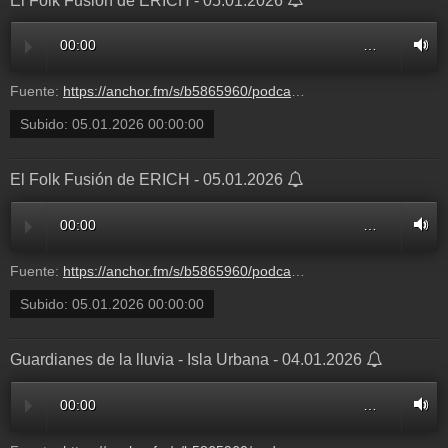
El Folk Fusión de ERICH - 05.01.2026
00:00
…
Fuente:
https://anchor.fm/s/b5865960/podcast/play/113388040/https%3A%2F%2Fd3ctxlq1ktw2nl.cloudfront.net%2Fstaging%2F2026-0-2%2F415347390-44100-2-fe73a21ee2a82.m4a
Subido:
05.01.2026 00:00:00
El Folk Fusión de ERICH - 05.01.2026
00:00
…
Fuente:
https://anchor.fm/s/b5865960/podcast/play/113388040/https%3A%2F%2Fd3ctxlq1ktw2nl.cloudfront.net%2Fstaging%2F2026-0-2%2F415347390-44100-2-fe73a21ee2a82.m4a
Subido:
05.01.2026 00:00:00
Guardianes de la lluvia - Isla Urbana - 04.01.2026
00:00
…