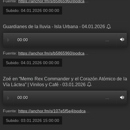
Fuente:
https://anchor.fm/s/b5865960/podcast/play/113386501/https%3A%2F%2Fd3ctxlq1ktw2nl.cloudfront.net%2Fstaging%2F2026-0-2%2F84d5e31f-508c-e4e7-96b9-765b2eb5fec6.mp3
Subido:
04.01.2026 00:00:00
Guardianes de la lluvia - Isla Urbana - 04.01.2026
00:00
…
Fuente:
https://anchor.fm/s/b5865960/podcast/play/113386501/https%3A%2F%2Fd3ctxlq1ktw2nl.cloudfront.net%2Fstaging%2F2026-0-2%2F84d5e31f-508c-e4e7-96b9-765b2eb5fec6.mp3
Subido:
04.01.2026 00:00:00
Zoé en “Memo Rex Commander y el Corazón Atómico de la
Vía Láctea” | Vinilos y Café - 03.01.2026
00:00
…
Fuente:
https://anchor.fm/s/107e5f5e4/podcast/play/113187886/https%3A%2F%2Fd3ctxlq1ktw2nl.cloudfront.net%2Fstaging%2F2025-11-28%2F415095165-44100-2-c3317771dda1.mp3
Subido:
03.01.2026 15:00:00