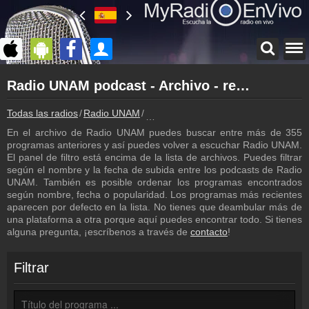
Página principal
Radio UNAM podcast - Archivo - repetición de los programas
myradioenvivo.mx
Radio UNAM
Todas las radios
Radio UNAM
Radio UNAM podcast - Archivo - repe
Atrás a la página de Radio UNAM
En el archivo de Radio UNAM puedes buscar entre más de 355
Inicio de sesión
programas anteriores y así puedes volver a escuchar Radio UNAM.
¡Crea una cuenta propia!
El panel de filtro está encima de la lista de archivos. Puedes filtrar
según el nombre y la fecha de subida entre los podcasts de Radio
Programación
UNAM. También es posible ordenar los programas encontrados
Los programas de Radio UNAM
según nombre, fecha o popularidad. Los programas más recientes
aparecen por defecto en la lista. No tienes que deambular más de
Noticias
una plataforma a otra porque aquí puedes encontrar todo. Si tienes
Noticias con relación a Radio UNAM
alguna pregunta, ¡escríbenos a través de
contacto
!
Contacto
¡Escríbenos!
Filtrar
Colaboración
¡Envía tu radio!