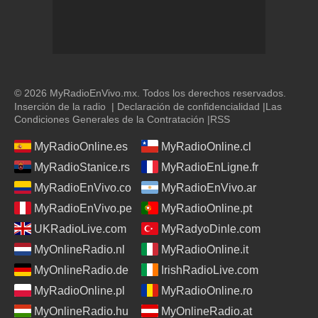
© 2026 MyRadioEnVivo.mx. Todos los derechos reservados.
Inserción de la radio
|
Declaración de confidencialidad
|
Las
Condiciones Generales de la Contratación
|
RSS
MyRadioOnline.es
MyRadioOnline.cl
MyRadioStanice.rs
MyRadioEnLigne.fr
MyRadioEnVivo.co
MyRadioEnVivo.ar
MyRadioEnVivo.pe
MyRadioOnline.pt
UKRadioLive.com
MyRadyoDinle.com
MyOnlineRadio.nl
MyRadioOnline.it
MyOnlineRadio.de
IrishRadioLive.com
MyRadioOnline.pl
MyRadioOnline.ro
MyOnlineRadio.hu
MyOnlineRadio.at