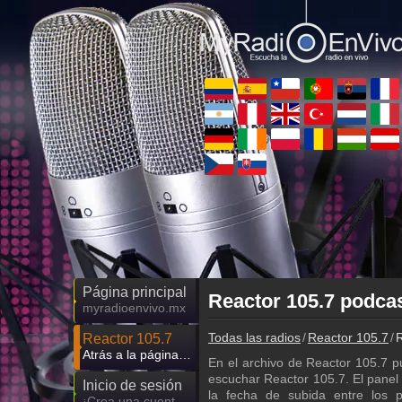
Página principal
Reactor 105.7 podcas
myradioenvivo.mx
Todas las radios
Reactor 105.7
R
Reactor 105.7
Atrás a la página de Reactor 105.7
En el archivo de Reactor 105.7 
escuchar Reactor 105.7. El panel d
Inicio de sesión
la fecha de subida entre los 
¡Crea una cuenta propia!