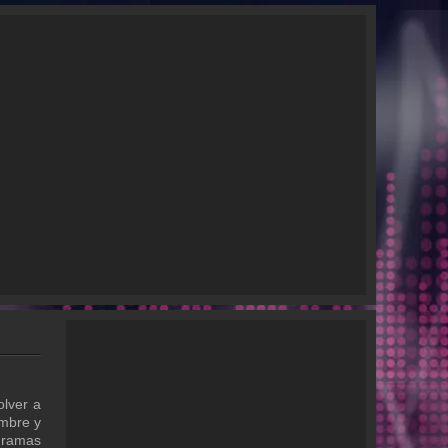
olver a
ombre y
gramas