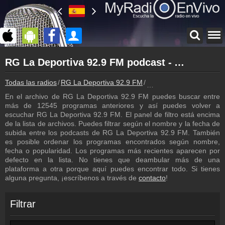
Página principal
RG La Deportiva 92.9 FM podcast - Archivo - repetición de los programas
myradioenvivo.mx
RG La Deportiva 92.9 FM
Todas las radios
RG La Deportiva 92.9 FM
RG La Deportiva 92.9 FM
Atrás a la página de RG La Deportiva 92.9 FM
En el archivo de RG La Deportiva 92.9 FM puedes buscar entre
Inicio de sesión
más de 12545 programas anteriores y así puedes volver a
¡Crea una cuenta propia!
escuchar RG La Deportiva 92.9 FM. El panel de filtro está encima
de la lista de archivos. Puedes filtrar según el nombre y la fecha de
Cámara de web
subida entre los podcasts de RG La Deportiva 92.9 FM. También
RG La Deportiva 92.9 FM cámara de web, transmisión en vivo
es posible ordenar los programas encontrados según nombre,
fecha o popularidad. Los programas más recientes aparecen por
Contacto
defecto en la lista. No tienes que deambular más de una
¡Escríbenos!
plataforma a otra porque aquí puedes encontrar todo. Si tienes
alguna pregunta, ¡escríbenos a través de
contacto
!
Colaboración
¡Envía tu radio!
Filtrar
Inserción de la radio
Inclúyelo a tu sitio web