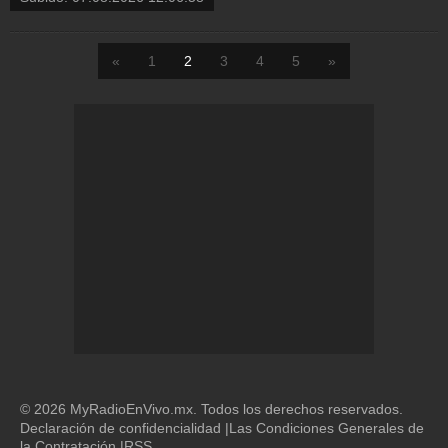
«
1
2
3
4
5
»
© 2026 MyRadioEnVivo.mx. Todos los derechos reservados.
Declaración de confidencialidad
|
Las Condiciones Generales de
la Contratación
|
RSS