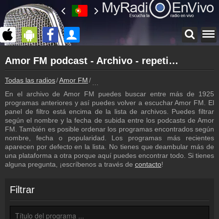
Página principal
Amor FM podcast - Archivo - repetición de los programas
myradioenvivo.mx
Amor FM
Todas las radios
Amor FM
Amor FM podcast - Archivo - repetición 
Atrás a la página de Amor FM
En el archivo de Amor FM puedes buscar entre más de 1925
Inicio de sesión
programas anteriores y así puedes volver a escuchar Amor FM. El
¡Crea una cuenta propia!
panel de filtro está encima de la lista de archivos. Puedes filtrar
según el nombre y la fecha de subida entre los podcasts de Amor
Lista de canciones
FM. También es posible ordenar los programas encontrados según
Descubre lo que ha sonado hasta ahora
nombre, fecha o popularidad. Los programas más recientes
aparecen por defecto en la lista. No tienes que deambular más de
Emisoras
una plataforma a otra porque aquí puedes encontrar todo. Si tienes
Amor FM frecuencia
alguna pregunta, ¡escríbenos a través de
contacto
!
Programación
Los programas de Amor FM
Filtrar
Noticias
Noticias con relación a Amor FM