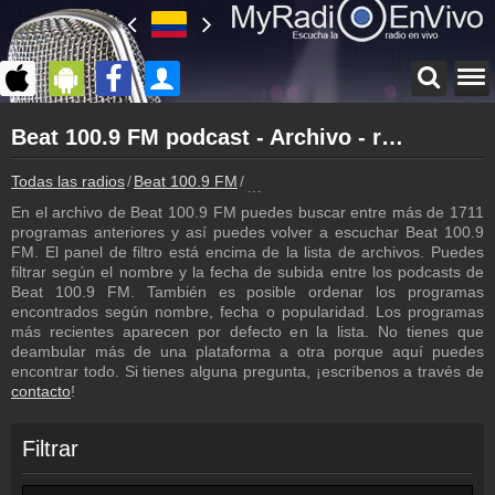
Página principal
Beat 100.9 FM podcast - Archivo - repetición de los programas
myradioenvivo.mx
Beat 100.9 FM
Todas las radios
Beat 100.9 FM
Beat 100.9 FM podcast - Archivo - 
Atrás a la página de Beat 100.9 FM
En el archivo de Beat 100.9 FM puedes buscar entre más de 1711
Inicio de sesión
programas anteriores y así puedes volver a escuchar Beat 100.9
¡Crea una cuenta propia!
FM. El panel de filtro está encima de la lista de archivos. Puedes
filtrar según el nombre y la fecha de subida entre los podcasts de
Lista de canciones
Beat 100.9 FM. También es posible ordenar los programas
Descubre lo que ha sonado hasta ahora
encontrados según nombre, fecha o popularidad. Los programas
más recientes aparecen por defecto en la lista. No tienes que
Programación
deambular más de una plataforma a otra porque aquí puedes
Los programas de Beat 100.9 FM
encontrar todo. Si tienes alguna pregunta, ¡escríbenos a través de
contacto
!
Contacto
¡Escríbenos!
Filtrar
Colaboración
¡Envía tu radio!