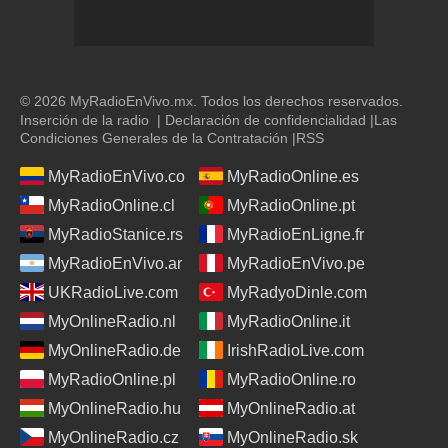
© 2026 MyRadioEnVivo.mx. Todos los derechos reservados.
Inserción de la radio
|
Declaración de confidencialidad
|
Las
Condiciones Generales de la Contratación
|
RSS
MyRadioEnVivo.co
MyRadioOnline.es
MyRadioOnline.cl
MyRadioOnline.pt
MyRadioStanice.rs
MyRadioEnLigne.fr
MyRadioEnVivo.ar
MyRadioEnVivo.pe
UKRadioLive.com
MyRadyoDinle.com
MyOnlineRadio.nl
MyRadioOnline.it
MyOnlineRadio.de
IrishRadioLive.com
MyRadioOnline.pl
MyRadioOnline.ro
MyOnlineRadio.hu
MyOnlineRadio.at
MyOnlineRadio.cz
MyOnlineRadio.sk