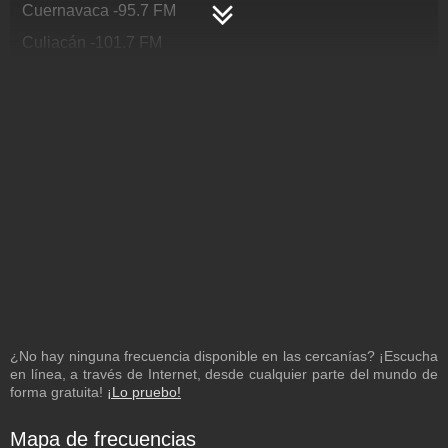
Cuernavaca
-
95.7
FM
Culiacán
-
101.7
FM
Durango
-
101.3
FM
Ecuador
-
92.5
FM
Ecuador Ibarra
-
93.9
FM
El Paso
-
98.3
FM
El Salvador
-
91.3
FM
Ensenada
-
104.1
FM
Fresnillo
-
100.5
FM
Guadalajara
-
101.1
FM
Guasave
-
98.1
FM
¿No hay ninguna frecuencia disponible en las cercanías? ¡Escucha
Guatemala
-
101.7
FM
en línea, a través de Internet, desde cualquier parte del mundo de
forma gratuita!
¡Lo pruebo!
Honduras
-
89.3
FM
Irapuato
-
93.5
FM
Mapa de frecuencias