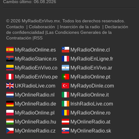
Cambio último:
06.08.2026
Puebla
-
94.1
FM
Puerto Vallarta
-
89.9
FM
© 2026 MyRadioEnVivo.mx. Todos los derechos reservados.
Querétaro
-
95.5
FM
Contacto
|
Colaboración
|
Inserción de la radio
|
Declaración
de confidencialidad
|
Las Condiciones Generales de la
República Dominicana
-
96.9
FM
Contratación
|
RSS
San Juan Del Río
-
99.1
FM
MyRadioOnline.es
MyRadioOnline.cl
San Luis Potosí
-
102.1
FM
MyRadioStanice.rs
MyRadioEnLigne.fr
Tampico
-
95.3
FM
MyRadioEnVivo.co
MyRadioEnVivo.ar
Tehuacan
-
102.9
FM
MyRadioEnVivo.pe
MyRadioOnline.pt
Tijuana
-
91.7
FM
UKRadioLive.com
MyRadyoDinle.com
Torreón
-
95.5
FM
MyOnlineRadio.nl
MyRadioOnline.it
Tuxtepec
-
101.3
FM
MyOnlineRadio.de
IrishRadioLive.com
Tuxtla Gutiérrez
-
98.5
FM
MyRadioOnline.pl
MyRadioOnline.ro
MyOnlineRadio.hu
MyOnlineRadio.at
Veracruz
-
93.3
FM
MyOnlineRadio.cz
MyOnlineRadio.sk
Zamora
-
98.1
FM