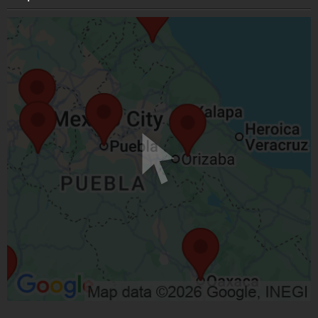
Las Vegas
-
94.5
FM
León
-
104.1
FM
Los Cabos
-
103.9
FM
Los Mochis
-
98.9
FM
Mazatlán
-
89.7
FM
Mérida
-
99.3
FM
Mexicali
-
91.5
FM
Monclova
-
101.1
FM
Monterrey
-
97.3
FM
Morelia
-
89.3
FM
Nogales
-
102.7
FM
Oaxaca
-
98.5
FM
Piedras Negras
-
107.1
FM
Poza Rica
-
101.9
FM