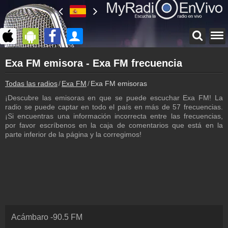
Página principal
Exa FM emisora - Exa FM frecuencia
myradioenvivo.mx
Exa FM
Todas las radios
Exa FM
Exa FM emisoras
Atrás a la página de Exa FM
¡Descubre las emisoras en que se puede escuchar Exa FM! La
Inicio de sesión
radio se puede captar en todo el país en más de 57 frecuencias.
¡Crea una cuenta propia!
¡Si encuentras una información incorrecta entre las frecuencias,
por favor escríbenos en la caja de comentarios que está en la
Lista de canciones
parte inferior de la página y la corregimos!
Descubre lo que ha sonado hasta ahora
Podcast
Programa anterior de Exa FM
Programación
Los programas de Exa FM
Cámara de web
Acámbaro
-
90.5
FM
Exa FM cámara de web, transmisión en vivo