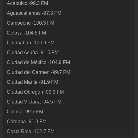
Acapulco
-
99.3
FM
Contacto
¡Escríbenos!
Aguascalientes
-
97.3
FM
Colaboración
Campeche
-
100.3
FM
¡Envía tu radio!
Celaya
-
104.5
FM
Inserción de la radio
Chihuahua
-
100.9
FM
Inclúyelo a tu sitio web
Ciudad Acuña
-
91.5
FM
Ciudad de México
-
104.9
FM
Ciudad del Carmen
-
99.7
FM
Ciudad Mante
-
91.9
FM
Ciudad Obregón
-
99.3
FM
Ciudad Victoria
-
94.5
FM
Colima
-
99.7
FM
Córdoba
-
91.3
FM
Costa Rica
-
102.7
FM