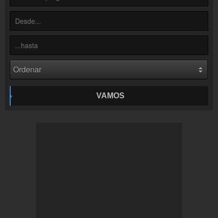
Contacto
¡Escríbenos!
Colaboración
¡Envía tu radio!
Inserción de la radio
Inclúyelo a tu sitio web
VAMOS