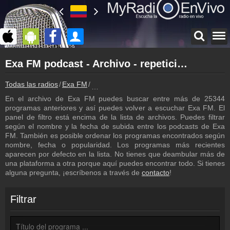
Página principal
Exa FM podcast - Archivo - repetición de los programas
myradioenvivo.mx
Exa FM
Todas las radios
Exa FM
Exa FM podcast - Archivo - repetición de 
Atrás a la página de Exa FM
En el archivo de Exa FM puedes buscar entre más de 25344
Inicio de sesión
programas anteriores y así puedes volver a escuchar Exa FM. El
¡Crea una cuenta propia!
panel de filtro está encima de la lista de archivos. Puedes filtrar
según el nombre y la fecha de subida entre los podcasts de Exa
Lista de canciones
FM. También es posible ordenar los programas encontrados según
Descubre lo que ha sonado hasta ahora
nombre, fecha o popularidad. Los programas más recientes
aparecen por defecto en la lista. No tienes que deambular más de
Emisoras
una plataforma a otra porque aquí puedes encontrar todo. Si tienes
Exa FM frecuencia
alguna pregunta, ¡escríbenos a través de
contacto
!
Programación
Los programas de Exa FM
Filtrar
Cámara de web
Exa FM cámara de web, transmisión en vivo