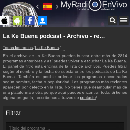
Página principal
La Ke Buena podcast - Archivo - repetición de los programas
myradioenvivo.mx
La Ke Buena
Todas las radios
La Ke Buena
La Ke Buena podcast - Archivo - repe
Atrás a la página de La Ke Buena
En el archivo de La Ke Buena puedes buscar entre más de 2814
Inicio de sesión
programas anteriores y así puedes volver a escuchar La Ke Buena.
¡Crea una cuenta propia!
El panel de filtro está encima de la lista de archivos. Puedes filtrar
según el nombre y la fecha de subida entre los podcasts de La Ke
Programación
Buena. También es posible ordenar los programas encontrados
Los programas de La Ke Buena
según nombre, fecha o popularidad. Los programas más recientes
aparecen por defecto en la lista. No tienes que deambular más de
Noticias
una plataforma a otra porque aquí puedes encontrar todo. Si tienes
Noticias con relación a La Ke Buena
alguna pregunta, ¡escríbenos a través de
contacto
!
Contacto
¡Escríbenos!
Filtrar
Colaboración
¡Envía tu radio!