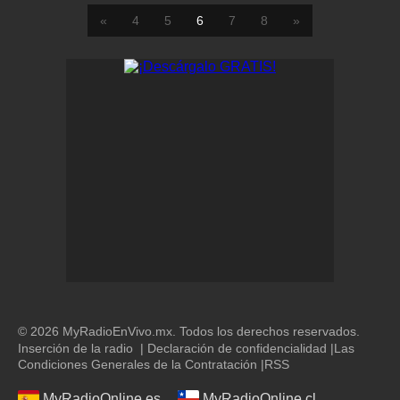
«
4
5
6
7
8
»
© 2026 MyRadioEnVivo.mx. Todos los derechos reservados.
Inserción de la radio
|
Declaración de confidencialidad
|
Las
Condiciones Generales de la Contratación
|
RSS
MyRadioOnline.es
MyRadioOnline.cl