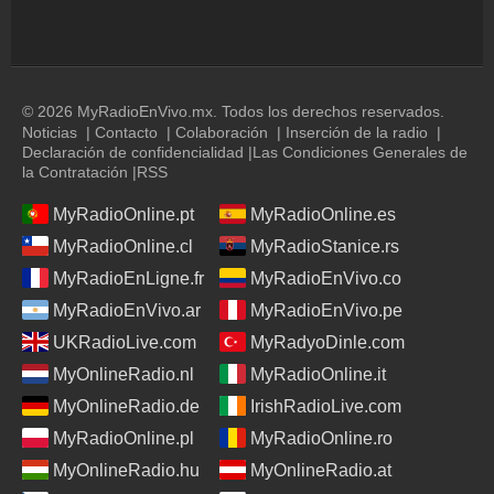
© 2026 MyRadioEnVivo.mx. Todos los derechos reservados.
Noticias
|
Contacto
|
Colaboración
|
Inserción de la radio
|
Declaración de confidencialidad
|
Las Condiciones Generales de
la Contratación
|
RSS
MyRadioOnline.pt
MyRadioOnline.es
MyRadioOnline.cl
MyRadioStanice.rs
MyRadioEnLigne.fr
MyRadioEnVivo.co
MyRadioEnVivo.ar
MyRadioEnVivo.pe
UKRadioLive.com
MyRadyoDinle.com
MyOnlineRadio.nl
MyRadioOnline.it
MyOnlineRadio.de
IrishRadioLive.com
MyRadioOnline.pl
MyRadioOnline.ro
MyOnlineRadio.hu
MyOnlineRadio.at