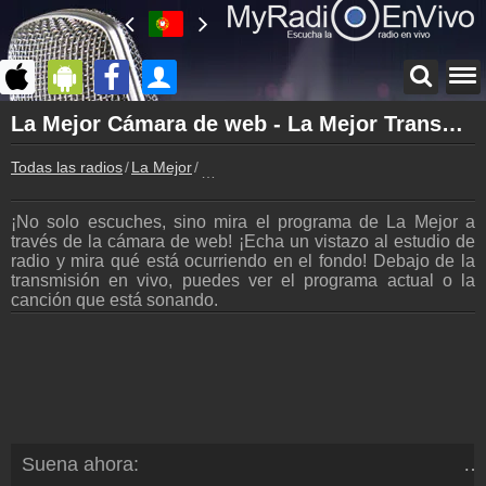
Página principal
La Mejor Cámara de web - La Mejor Transmisión en vivo
myradioenvivo.mx
Todas las radios
La Mejor
La Mejor Cámara de web
La Mejor
Atrás a la página de La Mejor
¡No solo escuches, sino mira el programa de La Mejor a
Inicio de sesión
través de la cámara de web! ¡Echa un vistazo al estudio de
¡Crea una cuenta propia!
radio y mira qué está ocurriendo en el fondo! Debajo de la
transmisión en vivo, puedes ver el programa actual o la
Lista de canciones
canción que está sonando.
Descubre lo que ha sonado hasta ahora
Podcast
Programa anterior de La Mejor
Emisoras
La Mejor frecuencia
Programación
Suena ahora:
BA
Los programas de La Mejor