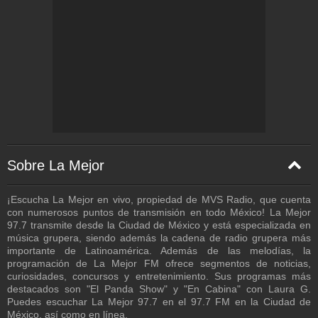
Córdoba - 128 Kbps
Costa Rica - 128 Kbps
Cuernavaca - 48 Kbps
Culiacán - 32 Kbps
Durango - 128 Kbps
Ensenada - 48 Kbps
Felipe Carrillo Puerto - 320 Kbps
Guadalajara - 48 Kbps
Sobre La Mejor
Hermosillo - 48 Kbps
¡Escucha La Mejor en vivo, propiedad de MVS Radio, que cuenta
Huajuapan - 128 Kbps
con numerosos puntos de transmisión en todo México! La Mejor
97.7 transmite desde la Ciudad de México y está especializada en
Iguala - 128 Kbps
música grupera, siendo además la cadena de radio grupera más
importante de Latinoamérica. Además de las melodías, la
Ixtlán - 112 Kbps
programación de La Mejor FM ofrece segmentos de noticias,
curiosidades, concursos y entretenimiento. Sus programas más
Las Vegas - 32 Kbps
destacados son "El Panda Show" y "En Cabina" con Laura G.
León - 48 Kbps
Puedes escuchar La Mejor 97.7 en el 97.7 FM en la Ciudad de
México, así como en línea.