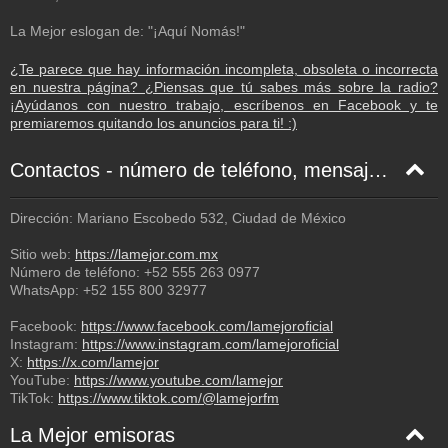
Los Cabos - 128 Kbps
La Mejor eslogan de: "¡Aquí Nomás!"
Los Mochis - 128 Kbps
¿Te parece que hay información incompleta, obsoleta o incorrecta
Mazatlán - 128 Kbps
en nuestra página? ¿Piensas que tú sabes más sobre la radio?
Mérida - 48 Kbps
¡Ayúdanos con nuestro trabajo, escríbenos en Facebook y te
premiaremos quitando los anuncios para ti! :)
Mexicali - 48 Kbps
Monterrey - 48 Kbps
Contactos - número de teléfono, mensaje de texto, correo electrónico, Facebook
Nogales - 48 Kbps
Dirección: Mariano Escobedo 532, Ciudad de México
Oaxaca - 48 Kbps
Sitio web:
https://lamejor.com.mx
Orlando - 128 Kbps
Número de teléfono:
+52 555 263 0977
WhatsApp:
+52 155 800 32977
Piedras Negras - 64 Kbps
Poza Rica - 48 Kbps
Facebook:
https://www.facebook.com/lamejoroficial
Instagram:
https://www.instagram.com/lamejoroficial
Puerto Escondido - 64 Kbps
X:
https://x.com/lamejor
YouTube:
https://www.youtube.com/lamejor
Puerto Vallarta - 48 Kbps
TikTok:
https://www.tiktok.com/@lamejorfm
Querétaro - 64 Kbps
La Mejor emisoras