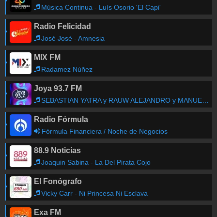
Poza Rica
-
94.7
FM
Música Continua - Luís Osorio 'El Capi'
Puerto Escondido
-
94.1
FM
Radio Felicidad
Puerto Vallarta
-
99.9
FM
José José - Amnesia
Querétaro
-
92.7
FM
Reynosa
-
590
AM
MIX FM
Sabinas
-
99.7
FM
Radamez Núñez
San Luis De La Paz
-
92.5
FM
San Luis Potosí
-
90.9
FM
Joya 93.7 FM
Tampico
-
100.1
FM
SEBASTIAN YATRA y RAUW ALEJANDRO y MANUEL TURIZO - TBT
Tehuacán
-
100.7
FM
Radio Fórmula
La Mejor Mapa de frecuencias
Fórmula Financiera / Noche de Negocios
88.9 Noticias
Joaquin Sabina - La Del Pirata Cojo
El Fonógrafo
Vicky Carr - Ni Princesa Ni Esclava
Exa FM