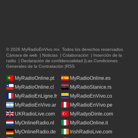
© 2026 MyRadioEnVivo.mx. Todos los derechos reservados.
Cámara de web
|
Noticias
|
Colaboración
|
Inserción de la
radio
|
Declaración de confidencialidad
|
Las Condiciones
Generales de la Contratación
|
RSS
MyRadioOnline.pt
MyRadioOnline.es
MyRadioOnline.cl
MyRadioStanice.rs
MyRadioEnLigne.fr
MyRadioEnVivo.co
MyRadioEnVivo.ar
MyRadioEnVivo.pe
UKRadioLive.com
MyRadyoDinle.com
MyOnlineRadio.nl
MyRadioOnline.it
MyOnlineRadio.de
IrishRadioLive.com