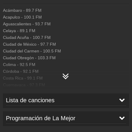
San Luis de la Paz - 96 Kbps
Acámbaro
-
89.7
FM
San Luis Potosí - 128 Kbps
Acapulco
-
100.1
FM
Tampico - 48 Kbps
Aguascalientes
-
93.7
FM
Tehuacán - 128 Kbps
Celaya
-
89.1
FM
Ciudad Acuña
-
100.7
FM
Tepic - 128 Kbps
Ciudad de México
-
97.7
FM
Tijuana - 48 Kbps
Ciudad del Carmen
-
100.5
FM
Ciudad Obregón
-
103.3
FM
Torreón - 48 Kbps
Colima
-
92.5
FM
Tuxtepec - 48 Kbps
Córdoba
-
92.1
FM
Veracruz - 48 Kbps
Costa Rica
-
99.1
FM
Cuernavaca
-
97.3
FM
Zacatecas - 128 Kbps
Culiacán
-
104.1
FM
Zitácuaro - 48 Kbps
Durango
-
103.7
FM
Lista de canciones
Ecuador
-
103.9
FM
DIABLOS LOCOS
-
SI NO LA TENGO
Ensenada
-
21:27
103.3
FM
Programación de La Mejor
Felipe Carrillo Puerto
-
95.1
FM
Guadalajara
-
95.5
FM
ANGELES AZULES FT BELINDA
-
POR
20:26