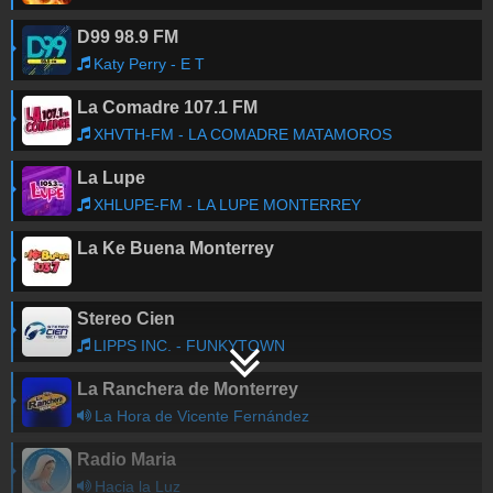
D99 98.9 FM
Katy Perry - E T
La Comadre 107.1 FM
XHVTH-FM - LA COMADRE MATAMOROS
La Lupe
XHLUPE-FM - LA LUPE MONTERREY
La Ke Buena Monterrey
Stereo Cien
LIPPS INC. - FUNKYTOWN
La Ranchera de Monterrey
La Hora de Vicente Fernández
Radio Maria
Hacia la Luz