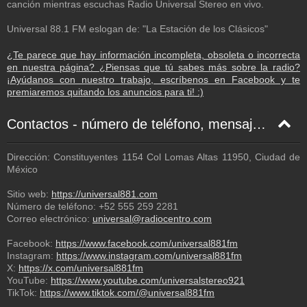
canción mientras escuchas Radio Universal Stereo en vivo.
Universal 88.1 FM eslogan de: "La Estación de los Clásicos"
¿Te parece que hay información incompleta, obsoleta o incorrecta
en nuestra página? ¿Piensas que tú sabes más sobre la radio?
¡Ayúdanos con nuestro trabajo, escríbenos en Facebook y te
premiaremos quitando los anuncios para ti! :)
Contactos - número de teléfono, mensaje de texto, correo electrónico, Facebook
Dirección: Constituyentes 1154 Col Lomas Altas 11950, Ciudad de
México
Sitio web:
https://universal881.com
Número de teléfono:
+52 555 259 2281
Correo electrónico:
universal@radiocentro.com
Facebook:
https://www.facebook.com/universal881fm
Instagram:
https://www.instagram.com/universal881fm
X:
https://x.com/universal881fm
YouTube:
https://www.youtube.com/universalstereo921
TikTok:
https://www.tiktok.com/@universal881fm