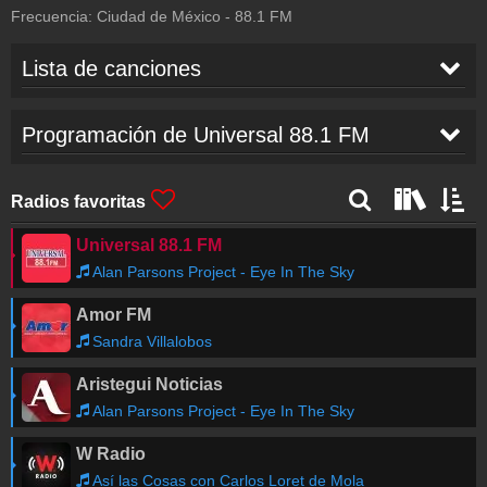
Frecuencia:
Ciudad de México
-
88.1
FM
Lista de canciones
Fine Young Cannibals
-
She Drives Me
13:29
Programación de Universal 88.1 FM
Crazy
Alan Parsons Project
-
Eye In The Sky
13:25
Radios favoritas
Universal 88.1 FM
Kiss
-
I Was Made For Lovin' You
13:25
Alan Parsons Project - Eye In The Sky
Amor FM
U2
-
One
13:10
Sandra Villalobos
Aristegui Noticias
Nu Shooz
-
I Can't Wait
13:07
Alan Parsons Project - Eye In The Sky
W Radio
Sister Sledge
-
We Are Family
13:03
Así las Cosas con Carlos Loret de Mola