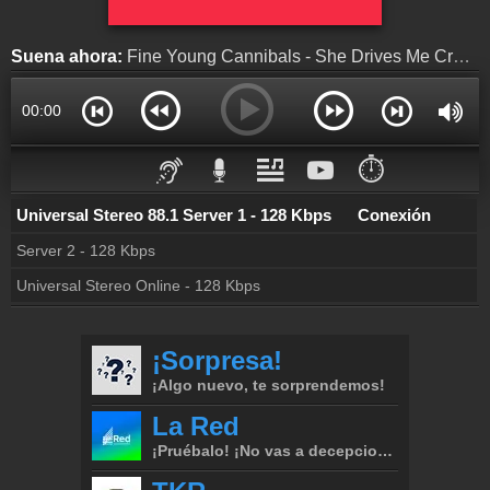
Colaboración
¡Envía tu radio!
Suena ahora:
Fine Young Cannibals - She Drives Me Crazy
Inserción de la radio
Inclúyelo a tu sitio web
00:00
⏱️
Universal Stereo 88.1 Server 1 - 128 Kbps
Conexión
Server 2 - 128 Kbps
Universal Stereo Online - 128 Kbps