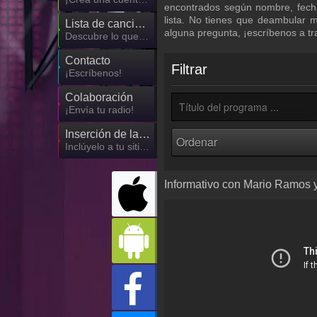
encontrados según nombre, fech
lista. No tienes que deambular 
Lista de canciones
alguna pregunta, ¡escríbenos a t
Descubre lo que ha sonado hasta ahora
Contacto
Filtrar
¡Escríbenos!
Colaboración
¡Envía tu radio!
Inserción de la radio
Inclúyelo a tu sitio web
Informativo con Mario Ramos y