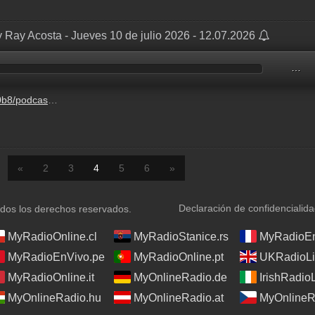
 Ray Acosta - Jueves 10 de julio 2026 - 12.07.2026
…
-6-13%2Ff223356e-b5d0-0094-be86-d6df9b3d137f.mp3
«
2
3
4
5
6
»
Declaración de confidencialid
os los derechos reservados.
MyRadioOnline.cl
MyRadioStanice.rs
MyRadioEn
MyRadioEnVivo.pe
MyRadioOnline.pt
UKRadioLi
MyRadioOnline.it
MyOnlineRadio.de
IrishRadio
MyOnlineRadio.hu
MyOnlineRadio.at
MyOnlineR