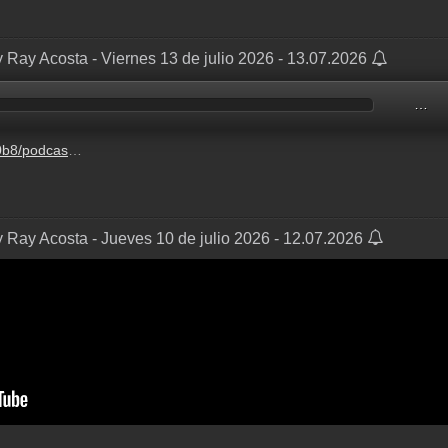
 Ray Acosta - Viernes 13 de julio 2026 - 13.07.2026
…
-6-13%2F556f739d-d404-0f44-c8b6-e19fdbd897fd.mp3
 Ray Acosta - Jueves 10 de julio 2026 - 12.07.2026