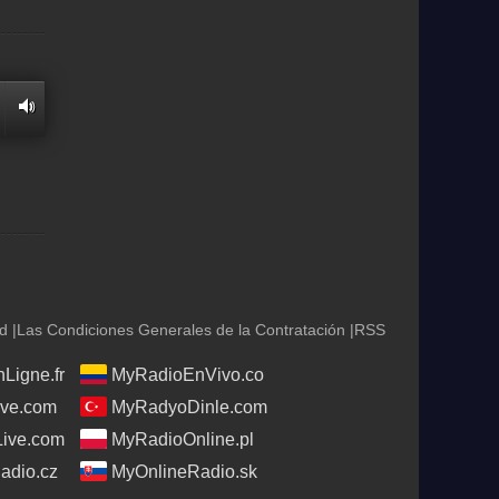
ad
|
Las Condiciones Generales de la Contratación
|
RSS
Ligne.fr
MyRadioEnVivo.co
ve.com
MyRadyoDinle.com
Live.com
MyRadioOnline.pl
adio.cz
MyOnlineRadio.sk