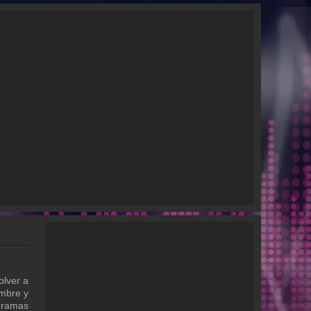
olver a
ombre y
gramas