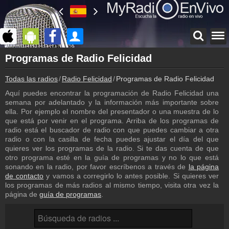
Página principal
Programas de Radio Felicidad
myradioenvivo.mx
Todas las radios
Radio Felicidad
Programas de Radio Felicidad
Radio Felicidad
Atrás a la página de Radio Felicidad
Aquí puedes encontrar la programación de Radio Felicidad una
semana por adelantado y la información más importante sobre
Inicio de sesión
ella. Por ejemplo el nombre del presentador o una muestra de lo
¡Crea una cuenta propia!
que está por venir en el programa. Arriba de los programas de
radio está el buscador de radio con que puedes cambiar a otra
Lista de canciones
radio o con la casilla de fecha puedes ajustar el día del que
Descubre lo que ha sonado hasta ahora
quieres ver los programas de la radio. Si te das cuenta de que
otro programa esté en la guía de programas y no lo que está
Podcast
sonando en la radio, por favor escríbenos a través de
la página
Programa anterior de Radio Felicidad
de contacto
y vamos a corregirlo lo antes posible. Si quieres ver
los programas de más radios al mismo tiempo, visita otra vez la
Noticias
página de
guía de programas
.
Noticias con relación a Radio Felicidad
Contacto
¡Escríbenos!