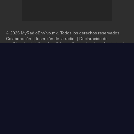
© 2026 MyRadioEnVivo.mx. Todos los derechos reservados.
Colaboración
|
Inserción de la radio
|
Declaración de
confidencialidad
|
Las Condiciones Generales de la Contratación
|
RSS
MyRadioOnline.es
MyRadioOnline.cl
MyRadioOnline.pt
MyRadioStanice.rs
MyRadioEnLigne.fr
MyRadioEnVivo.co
MyRadioEnVivo.ar
MyRadioEnVivo.pe
UKRadioLive.com
MyRadyoDinle.com
MyOnlineRadio.nl
MyRadioOnline.it
MyOnlineRadio.de
IrishRadioLive.com
MyRadioOnline.pl
MyRadioOnline.ro
MyOnlineRadio.hu
MyOnlineRadio.at