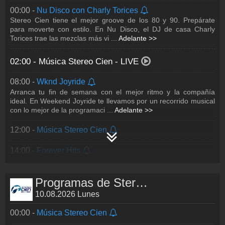
00:00 -
Nu Disco con Charly Torices
Stereo Cien tiene el mejor groove de los 80 y 90. Prepárate
para moverte con estilo. En Nu Disco, el DJ de casa Charly
Torices trae las mezclas más vi
...
Adelante >>
02:00 -
Música Stereo Cien
- LIVE
08:00 -
Wknd Joyride
Arranca tu fin de semana con el mejor ritmo y la compañía
ideal. En Weekend Joyride te llevamos por un recorrido musical
con lo mejor de la programaci
...
Adelante >>
12:00 -
Música Stereo Cien
14:00 -
Forever Hits
La música que nunca pasa de moda… y los temas que dejan
huella. Déjate acompañar por una colección musical atemporal,
llena de historias, emociones y
...
Adelante >>
Programas de Stereo Cien
10.08.2026 Lunes
17:00 -
Greatest Hits con la voz de Germán Huesca
La esencia de Stereo Cien en una sola voz. Revive los clásicos
00:00 -
Música Stereo Cien
que han marcado generaciones en Greatest Hits de Stereo