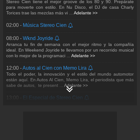
Stereo Cien tiene el mejor groove de los 80 y 90. Prepárate
para moverte con estilo. En Nu Disco, el DJ de casa Charly
19:00 -
Autos al Cien con Memo Lira
Torices trae las mezclas más vi
...
Adelante >>
Todo el poder, la innovación y el estilo del mundo automotor
están aquí. En Autos Al Cien, Memo Lira, el periodista que más
02:00 -
Música Stereo Cien
sabe de autos, te present
...
Adelante >>
08:00 -
Wknd Joyride
20:00 -
Greatest Hits con la voz de Germán Huesca
Arranca tu fin de semana con el mejor ritmo y la compañía
La esencia de Stereo Cien en una sola voz. Revive los clásicos
ideal. En Weekend Joyride te llevamos por un recorrido musical
que han marcado generaciones en Greatest Hits de Stereo
con lo mejor de la programaci
...
Adelante >>
Cien, el espacio que reúne lo m
...
Adelante >>
12:00 -
Autos al Cien con Memo Lira
21:00 -
Nu Disco con Charly Torices
Todo el poder, la innovación y el estilo del mundo automotor
Stereo Cien tiene el mejor groove de los 80 y 90. Prepárate
están aquí. En Autos Al Cien, Memo Lira, el periodista que más
para moverte con estilo. En Nu Disco, el DJ de casa Charly
sabe de autos, te present
...
Adelante >>
Torices trae las mezclas más vi
...
Adelante >>
13:00 -
El Especial de Stereo Cien
Un clásico de la estación del delfín. En El Especial de Stereo
Cien, celebramos a los mejores artistas de nuestra
programación con una hora completa d
...
Adelante >>
14:00 -
Forever Hits
La música que nunca pasa de moda… y los temas que dejan
huella. Déjate acompañar por una colección musical atemporal,