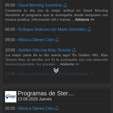
05:00 -
Good Morning Sunshine
19:00 -
Autos al Cien con Memo Lira
Comienza tu día con la mejor actitud en Good Morning
Todo el poder, la innovación y el estilo del mundo automotor
Sunshine el programa que te acompaña desde temprano con
están aquí. En Autos Al Cien, Memo Lira, el periodista que más
música positiva, información útil y mensa
...
Adelante >>
sabe de autos, te present
...
Adelante >>
06:00 -
Enfoque Noticias con Mario González
20:00 -
Greatest Hits con la voz de Germán Huesca
La esencia de Stereo Cien en una sola voz. Revive los clásicos
que han marcado generaciones en Greatest Hits de Stereo
09:00 -
Música Stereo Cien
Cien, el espacio que reúne lo m
...
Adelante >>
10:00 -
Golden Hits con Klau Tenorio
22:00 -
Drive Time con Klau Tenorio
¡La mejor parte de tu día suena aquí! En Golden Hits, Klau
Cuando cae la noche y es momento de moverse por la ciudad,
Tenorio Klau se escribe con K) te acompaña con una selección
Drive Time es tu mejor compañía al volante. Disfruta de una
musical impecable: los grandes
...
Adelante >>
selección musical ideal para co
...
Adelante >>
13:00 -
Enfoque Noticias con Poncho Gutiérrez
23:00 -
Música Stereo Cien
15:00 -
Forever Hits
La música que nunca pasa de moda… y los temas que dejan
Programas de Stereo Cien
huella. Déjate acompañar por una colección musical atemporal,
llena de historias, emociones y
...
Adelante >>
13.08.2026 Jueves
00:00 -
Música Stereo Cien
18:00 -
Enfoque Noticias con Alicia Salgado