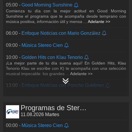
Cien, el espacio que reúne lo m
...
Adelante >>
05:00 -
Good Morning Sunshine
Comienza tu día con la mejor actitud en Good Morning
19:00 -
Golden Hits con Klau Tenorio
Sunshine el programa que te acompaña desde temprano con
¡La mejor parte de tu día suena aquí! En Golden Hits, Klau
música positiva, información útil y mensa
...
Adelante >>
Tenorio Klau se escribe con K te acompaña con una selección
musical impecable: los grandes
...
Adelante >>
06:00 -
Enfoque Noticias con Mario González
21:00 -
Nu Disco
09:00 -
Música Stereo Cien
Stereo Cien tiene el mejor groove de los 80 y 90. Prepárate
para moverte con estilo. En Nu Disco, el DJ de casa Charly
Torices trae las mezclas más vi
...
Adelante >>
10:00 -
Golden Hits con Klau Tenorio
¡La mejor parte de tu día suena aquí! En Golden Hits, Klau
22:00 -
La Hora Nacional
Tenorio Klau se escribe con K) te acompaña con una selección
musical impecable: los grandes
...
Adelante >>
23:00 -
Música Stereo Cien
13:00 -
Enfoque Noticias con Poncho Gutiérrez
15:00 -
Forever Hits
La música que nunca pasa de moda… y los temas que dejan
Programas de Stereo Cien
huella. Déjate acompañar por una colección musical atemporal,
llena de historias, emociones y
...
Adelante >>
11.08.2026 Martes
00:00 -
Música Stereo Cien
18:00 -
Enfoque Noticias con Alicia Salgado