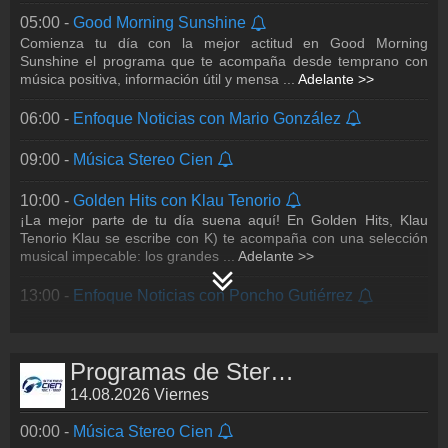
05:00 -
Good Morning Sunshine
19:00 -
Autos al Cien con Memo Lira
Comienza tu día con la mejor actitud en Good Morning
Todo el poder, la innovación y el estilo del mundo automotor
Sunshine el programa que te acompaña desde temprano con
están aquí. En Autos Al Cien, Memo Lira, el periodista que más
música positiva, información útil y mensa
...
Adelante >>
sabe de autos, te present
...
Adelante >>
06:00 -
Enfoque Noticias con Mario González
20:00 -
Greatest Hits con la voz de Germán Huesca
La esencia de Stereo Cien en una sola voz. Revive los clásicos
que han marcado generaciones en Greatest Hits de Stereo
09:00 -
Música Stereo Cien
Cien, el espacio que reúne lo m
...
Adelante >>
10:00 -
Golden Hits con Klau Tenorio
22:00 -
Drive Time con Klau Tenorio
¡La mejor parte de tu día suena aquí! En Golden Hits, Klau
Cuando cae la noche y es momento de moverse por la ciudad,
Tenorio Klau se escribe con K) te acompaña con una selección
Drive Time es tu mejor compañía al volante. Disfruta de una
musical impecable: los grandes
...
Adelante >>
selección musical ideal para co
...
Adelante >>
13:00 -
Enfoque Noticias con Poncho Gutiérrez
23:00 -
Música Stereo Cien
15:00 -
Forever Hits
La música que nunca pasa de moda… y los temas que dejan
Programas de Stereo Cien
huella. Déjate acompañar por una colección musical atemporal,
llena de historias, emociones y
...
Adelante >>
14.08.2026 Viernes
00:00 -
Música Stereo Cien
18:00 -
Enfoque Noticias con Alicia Salgado