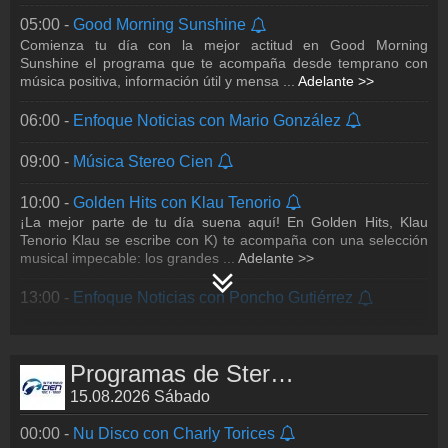
05:00 -
Good Morning Sunshine
19:00 -
Autos al Cien con Memo Lira
Comienza tu día con la mejor actitud en Good Morning
Todo el poder, la innovación y el estilo del mundo automotor
Sunshine el programa que te acompaña desde temprano con
están aquí. En Autos Al Cien, Memo Lira, el periodista que más
música positiva, información útil y mensa
...
Adelante >>
sabe de autos, te present
...
Adelante >>
06:00 -
Enfoque Noticias con Mario González
20:00 -
Greatest Hits con la voz de Germán Huesca
La esencia de Stereo Cien en una sola voz. Revive los clásicos
que han marcado generaciones en Greatest Hits de Stereo
09:00 -
Música Stereo Cien
Cien, el espacio que reúne lo m
...
Adelante >>
10:00 -
Golden Hits con Klau Tenorio
22:00 -
Drive Time con Klau Tenorio
¡La mejor parte de tu día suena aquí! En Golden Hits, Klau
Cuando cae la noche y es momento de moverse por la ciudad,
Tenorio Klau se escribe con K) te acompaña con una selección
Drive Time es tu mejor compañía al volante. Disfruta de una
musical impecable: los grandes
...
Adelante >>
selección musical ideal para co
...
Adelante >>
13:00 -
Enfoque Noticias con Poncho Gutiérrez
23:00 -
Música Stereo Cien
15:00 -
Forever Hits
La música que nunca pasa de moda… y los temas que dejan
Programas de Stereo Cien
huella. Déjate acompañar por una colección musical atemporal,
llena de historias, emociones y
...
Adelante >>
15.08.2026 Sábado
00:00 -
Nu Disco con Charly Torices
18:00 -
Enfoque Noticias con Alicia Salgado