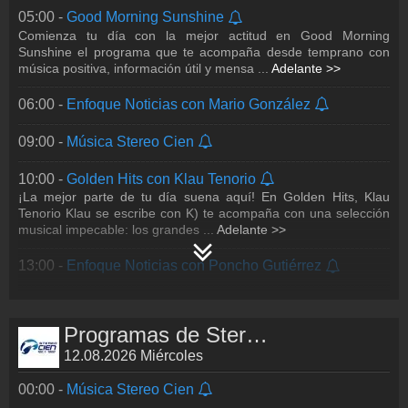
05:00 -
Good Morning Sunshine
19:00 -
Autos al Cien con Memo Lira
Comienza tu día con la mejor actitud en Good Morning
Todo el poder, la innovación y el estilo del mundo automotor
Sunshine el programa que te acompaña desde temprano con
están aquí. En Autos Al Cien, Memo Lira, el periodista que más
música positiva, información útil y mensa
...
Adelante >>
sabe de autos, te present
...
Adelante >>
06:00 -
Enfoque Noticias con Mario González
20:00 -
Greatest Hits con la voz de Germán Huesca
La esencia de Stereo Cien en una sola voz. Revive los clásicos
que han marcado generaciones en Greatest Hits de Stereo
09:00 -
Música Stereo Cien
Cien, el espacio que reúne lo m
...
Adelante >>
10:00 -
Golden Hits con Klau Tenorio
22:00 -
Drive Time con Klau Tenorio
¡La mejor parte de tu día suena aquí! En Golden Hits, Klau
Cuando cae la noche y es momento de moverse por la ciudad,
Tenorio Klau se escribe con K) te acompaña con una selección
Drive Time es tu mejor compañía al volante. Disfruta de una
musical impecable: los grandes
...
Adelante >>
selección musical ideal para co
...
Adelante >>
13:00 -
Enfoque Noticias con Poncho Gutiérrez
23:00 -
Música Stereo Cien
15:00 -
Forever Hits
La música que nunca pasa de moda… y los temas que dejan
Programas de Stereo Cien
huella. Déjate acompañar por una colección musical atemporal,
llena de historias, emociones y
...
Adelante >>
12.08.2026 Miércoles
00:00 -
Música Stereo Cien
18:00 -
Enfoque Noticias con Alicia Salgado