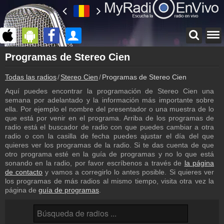
Página principal
Programas de Stereo Cien
myradioenvivo.mx
Todas las radios
Stereo Cien
Programas de Stereo Cien
Stereo Cien
Atrás a la página de Stereo Cien
Aquí puedes encontrar la programación de Stereo Cien una
semana por adelantado y la información más importante sobre
Inicio de sesión
ella. Por ejemplo el nombre del presentador o una muestra de lo
¡Crea una cuenta propia!
que está por venir en el programa. Arriba de los programas de
radio está el buscador de radio con que puedes cambiar a otra
Lista de canciones
radio o con la casilla de fecha puedes ajustar el día del que
Descubre lo que ha sonado hasta ahora
quieres ver los programas de la radio. Si te das cuenta de que
otro programa esté en la guía de programas y no lo que está
Podcast
sonando en la radio, por favor escríbenos a través de
la página
Programa anterior de Stereo Cien
de contacto
y vamos a corregirlo lo antes posible. Si quieres ver
los programas de más radios al mismo tiempo, visita otra vez la
Contacto
página de
guía de programas
.
¡Escríbenos!
Colaboración
¡Envía tu radio!