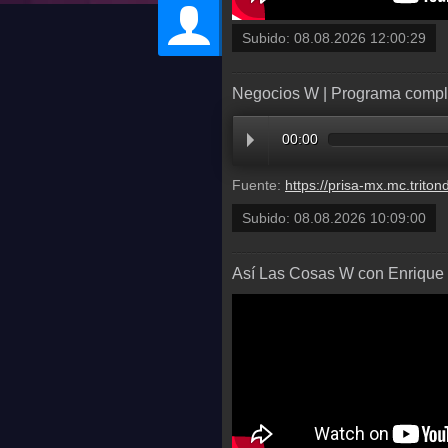
Subido:
08.08.2026 12:00:29
Negocios W | Programa comple
00:00
Fuente:
https://prisa-mx.mc.tritondigital.com/NEGOCIOS_W_W_RADIO_4202_P/media/mcv/wradiomexico/multimedia/20260808/
Subido:
08.08.2026 10:09:00
Así Las Cosas W con Enrique 