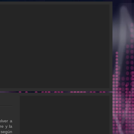
lver a
re y la
s según