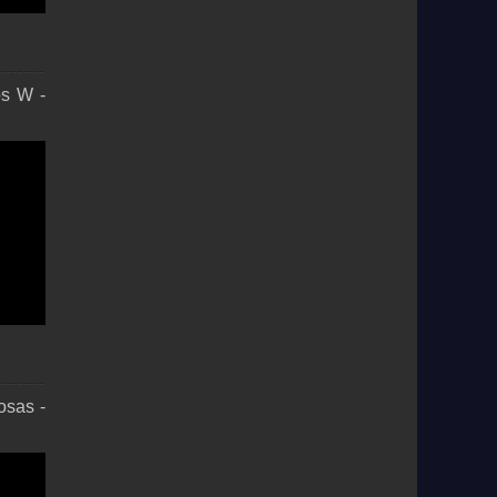
os W -
osas -