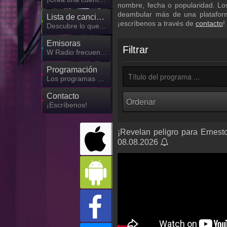
nombre, fecha o popularidad. Lo
deambular más de una plataform
Lista de canciones
¡escríbenos a través de
contacto
!
Descubre lo que ha sonado hasta ahora
Emisoras
Filtrar
W Radio frecuencia
Programación
Los programas de W Radio
Contacto
¡Escríbenos!
¡Revelan peligro para Ernesto
08.08.2026