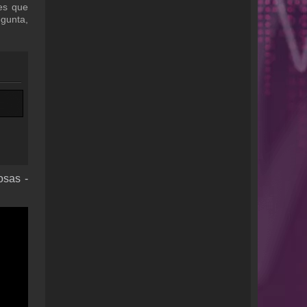
nes que
gunta,
osas -