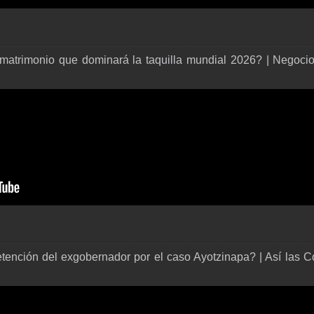
matrimonio que dominará la taquilla mundial 2026? | Negoci
tención del exgobernador por el caso Ayotzinapa? | Así las C