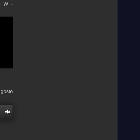
os W -
agosto