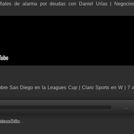
señales de alarma por deudas con Daniel Urías | Negoci
sobre San Diego en la Leagues Cup | Claro Sports en W | 7 
…
n6P-v8lcMhgX.m4a