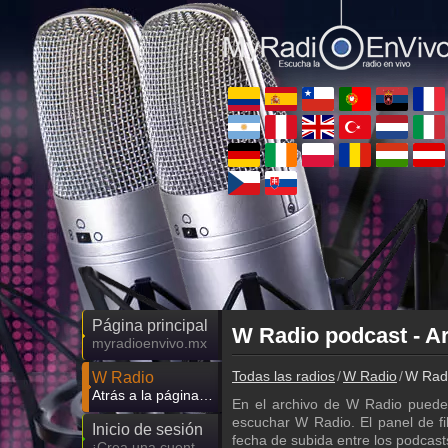
Página principal
W Radio podcast - Ar
myradioenvivo.mx
Todas las radios
W Radio
W Radi
W Radio
Atrás a la página de W Radio
En el archivo de W Radio puede
escuchar W Radio. El panel de fil
Inicio de sesión
fecha de subida entre los podcas
¡Crea una cuenta propia!