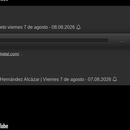
to viernes 7 de agosto - 08.08.2026
…
5061470_160955_audio_128.mp3?dest=negocios_w
Hernández Alcázar | Viernes 7 de agosto - 07.08.2026