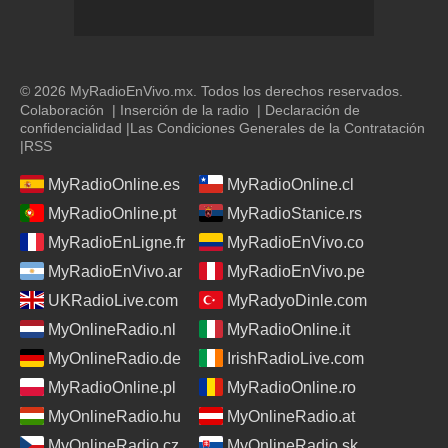
© 2026 MyRadioEnVivo.mx. Todos los derechos reservados.
Colaboración
|
Inserción de la radio
|
Declaración de
confidencialidad
|
Las Condiciones Generales de la Contratación
|
RSS
MyRadioOnline.es
MyRadioOnline.cl
MyRadioOnline.pt
MyRadioStanice.rs
MyRadioEnLigne.fr
MyRadioEnVivo.co
MyRadioEnVivo.ar
MyRadioEnVivo.pe
UKRadioLive.com
MyRadyoDinle.com
MyOnlineRadio.nl
MyRadioOnline.it
MyOnlineRadio.de
IrishRadioLive.com
MyRadioOnline.pl
MyRadioOnline.ro
MyOnlineRadio.hu
MyOnlineRadio.at
MyOnlineRadio.cz
MyOnlineRadio.sk