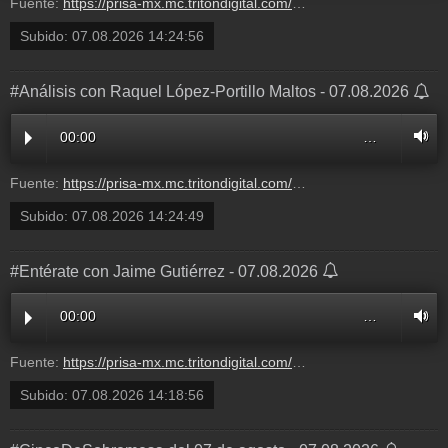
Fuente:
https://prisa-mx.mc.tritondigital.com/ASI_LAS_COSAS_CON_CARLOS_LORET_DE_MOLA_W_RADIO_1204_P/media/play/audios/2026/8/7/111RD380000000191845.mp3?dest=asi_las_cosas_con_carlos_loret_de_mola
Subido:
07.08.2026 14:24:56
#Análisis con Raquel López-Portillo Maltos - 07.08.2026
00:00
…
Fuente:
https://prisa-mx.mc.tritondigital.com/ASI_LAS_COSAS_CON_CARLOS_LORET_DE_MOLA_W_RADIO_1204_P/media/play/audios/2026/8/7/111RD380000000191844.mp3?dest=asi_las_cosas_con_carlos_loret_de_mola
Subido:
07.08.2026 14:24:49
#Entérate con Jaime Gutiérrez - 07.08.2026
00:00
…
Fuente:
https://prisa-mx.mc.tritondigital.com/ASI_LAS_COSAS_CON_CARLOS_LORET_DE_MOLA_W_RADIO_1204_P/media/play/audios/2026/8/7/111RD380000000191843.mp3?dest=asi_las_cosas_con_carlos_loret_de_mola
Subido:
07.08.2026 14:18:56