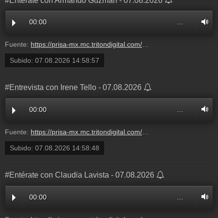
#Entérate con Armando Guzmán - 07.08.2026
00:00
…
Fuente:
https://prisa-mx.mc.tritondigital.com/ASI_LAS_COSAS_CON_CARLOS_LORET_DE_MOLA_W_RADIO_1204_P/media/play/audios/2026/8/7/111RD380000000191850.mp3?dest=asi_las_cosas_con_carlos_loret_de_mola
Subido:
07.08.2026 14:58:57
#Entrevista con Irene Tello - 07.08.2026
00:00
…
Fuente:
https://prisa-mx.mc.tritondigital.com/ASI_LAS_COSAS_CON_CARLOS_LORET_DE_MOLA_W_RADIO_1204_P/media/play/audios/2026/8/7/111RD380000000191848.mp3?dest=asi_las_cosas_con_carlos_loret_de_mola
Subido:
07.08.2026 14:58:48
#Entérate con Claudia Lavista - 07.08.2026
00:00
…