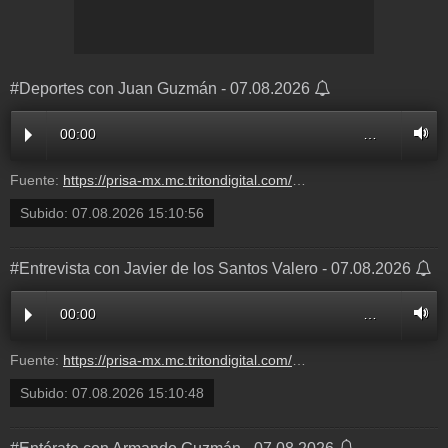
#Deportes con Juan Guzmán - 07.08.2026
00:00
…
Fuente:
https://prisa-mx.mc.tritondigital.com/ASI_LAS_COSAS_CON_CARLOS_LORET_DE_MOLA_W_RADIO_1204_P/media/play/audios/2026/8/7/111RD380000000191858.mp3?dest=asi_las_cosas_con_carlos_loret_de_mola
Subido:
07.08.2026 15:10:56
#Entrevista con Javier de los Santos Valero - 07.08.2026
00:00
…
Fuente:
https://prisa-mx.mc.tritondigital.com/ASI_LAS_COSAS_CON_CARLOS_LORET_DE_MOLA_W_RADIO_1204_P/media/play/audios/2026/8/7/111RD380000000191857.mp3?dest=asi_las_cosas_con_carlos_loret_de_mola
Subido:
07.08.2026 15:10:48