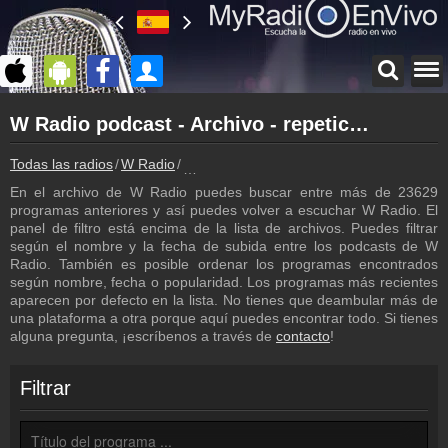
Página principal
W Radio podcast - Archivo - repetición de los programas
myradioenvivo.mx
W Radio
Todas las radios
W Radio
W Radio podcast - Archivo - repetición d
Atrás a la página de W Radio
En el archivo de W Radio puedes buscar entre más de 23629
Inicio de sesión
programas anteriores y así puedes volver a escuchar W Radio. El
¡Crea una cuenta propia!
panel de filtro está encima de la lista de archivos. Puedes filtrar
según el nombre y la fecha de subida entre los podcasts de W
Lista de canciones
Radio. También es posible ordenar los programas encontrados
Descubre lo que ha sonado hasta ahora
según nombre, fecha o popularidad. Los programas más recientes
aparecen por defecto en la lista. No tienes que deambular más de
Emisoras
una plataforma a otra porque aquí puedes encontrar todo. Si tienes
W Radio frecuencia
alguna pregunta, ¡escríbenos a través de
contacto
!
Programación
Los programas de W Radio
Filtrar
Contacto
¡Escríbenos!