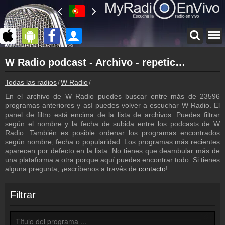
Página principal
W Radio podcast - Archivo - repetición de los programas
myradioenvivo.mx
W Radio
Todas las radios
W Radio
W Radio podcast - Archivo - repetición d
Atrás a la página de W Radio
En el archivo de W Radio puedes buscar entre más de 23596
Inicio de sesión
programas anteriores y así puedes volver a escuchar W Radio. El
¡Crea una cuenta propia!
panel de filtro está encima de la lista de archivos. Puedes filtrar
según el nombre y la fecha de subida entre los podcasts de W
Lista de canciones
Radio. También es posible ordenar los programas encontrados
Descubre lo que ha sonado hasta ahora
según nombre, fecha o popularidad. Los programas más recientes
aparecen por defecto en la lista. No tienes que deambular más de
Emisoras
una plataforma a otra porque aquí puedes encontrar todo. Si tienes
W Radio frecuencia
alguna pregunta, ¡escríbenos a través de
contacto
!
Programación
Los programas de W Radio
Filtrar
Contacto
¡Escríbenos!