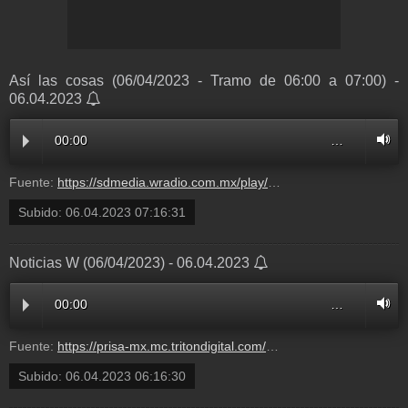
Así las cosas (06/04/2023 - Tramo de 06:00 a 07:00) -
06.04.2023
00:00
…
Fuente:
https://sdmedia.wradio.com.mx/play/audios/2023/4/6/w_radio_asilascosas_20230406_060000_070000.mp3
Subido:
06.04.2023 07:16:31
Noticias W (06/04/2023) - 06.04.2023
00:00
…
Fuente:
https://prisa-mx.mc.tritondigital.com/NOTICIAS_W_W_RADIO_436_P/media/play/audios/2023/4/6/w_radio_noticiasw_20230406_050000_060000.mp3
Subido:
06.04.2023 06:16:30