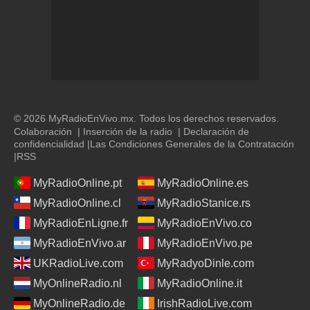
© 2026 MyRadioEnVivo.mx. Todos los derechos reservados.
Colaboración
|
Inserción de la radio
|
Declaración de
confidencialidad
|
Las Condiciones Generales de la Contratación
|
RSS
MyRadioOnline.pt
MyRadioOnline.es
MyRadioOnline.cl
MyRadioStanice.rs
MyRadioEnLigne.fr
MyRadioEnVivo.co
MyRadioEnVivo.ar
MyRadioEnVivo.pe
UKRadioLive.com
MyRadyoDinle.com
MyOnlineRadio.nl
MyRadioOnline.it
MyOnlineRadio.de
IrishRadioLive.com