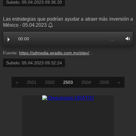
Subido:
05.04.2023 09:36:20
Las estrategias que podrían ayudar a atraer más inversión a
México - 05.04.2023
00:00
…
Fuente:
https://sdmedia.wradio.com.mx/play/audios/2023/4/5/111RD010000000135619.mp3
Subido:
05.04.2023 09:32:24
«
2501
2502
2503
2504
2505
»