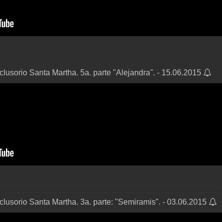
lusorio Santa Martha. 5a. parte "Alejandra". - 15.06.2015
lusorio Santa Martha. 3a. parte: "Semiramis". - 03.06.2015