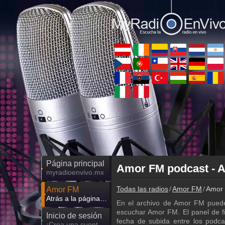
Página principal
Amor FM podcast - Ar
myradioenvivo.mx
Todas las radios
Amor FM
Amor 
Amor FM
Atrás a la página de Amor FM
En el archivo de Amor FM puede
escuchar Amor FM. El panel de fil
Inicio de sesión
fecha de subida entre los podc
¡Crea una cuenta propia!