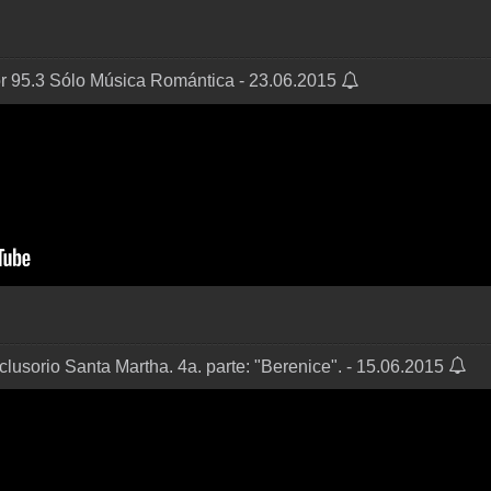
r 95.3 Sólo Música Romántica - 23.06.2015
lusorio Santa Martha. 4a. parte: "Berenice". - 15.06.2015