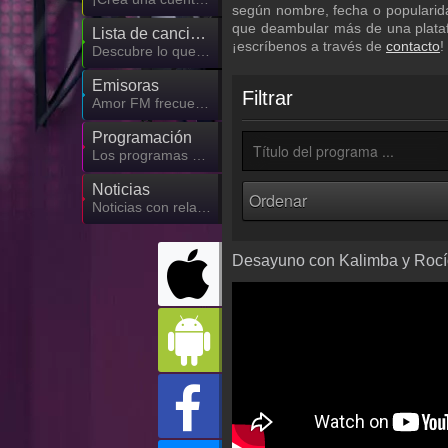
según nombre, fecha o popularida
que deambular más de una plataf
Lista de canciones
¡escríbenos a través de
contacto
!
Descubre lo que ha sonado hasta ahora
Emisoras
Filtrar
Amor FM frecuencia
Programación
Los programas de Amor FM
Noticias
Noticias con relación a Amor FM
Desayuno con Kalimba y Rocío