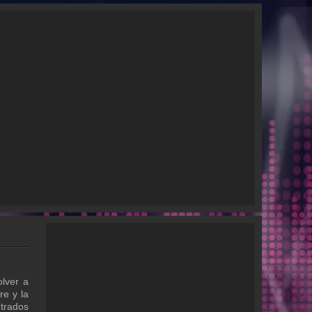
lver a
re y la
trados