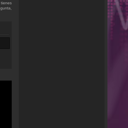
 tienes
egunta,