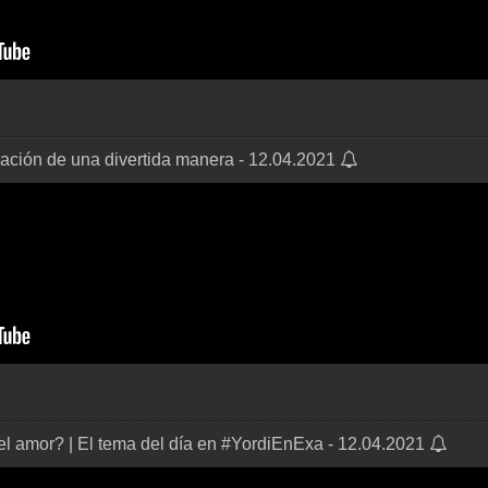
elación de una divertida manera - 12.04.2021
l amor? | El tema del día en #YordiEnExa - 12.04.2021