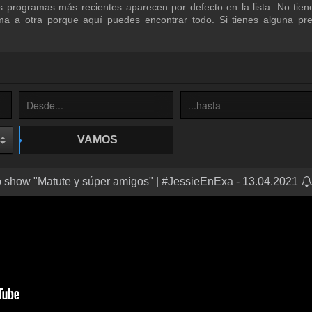
s programas más recientes aparecen por defecto en la lista. No tie
a a otra porque aquí puedes encontrar todo. Si tienes alguna pre
VAMOS
o show "Matute y súper amigos" | #JessieEnExa - 13.04.2021