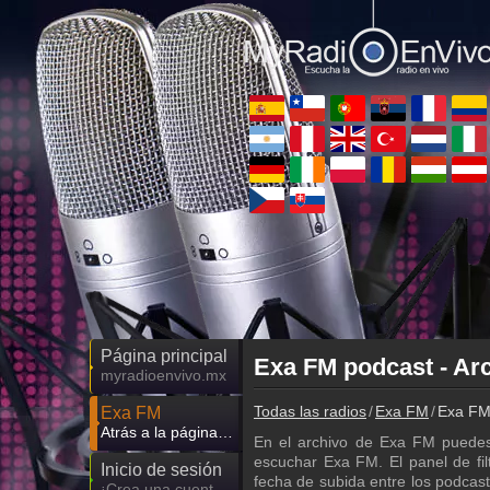
Página principal
Exa FM podcast - Arc
myradioenvivo.mx
Todas las radios
Exa FM
Exa FM 
Exa FM
Atrás a la página de Exa FM
En el archivo de Exa FM puedes
escuchar Exa FM. El panel de filt
Inicio de sesión
fecha de subida entre los podca
¡Crea una cuenta propia!