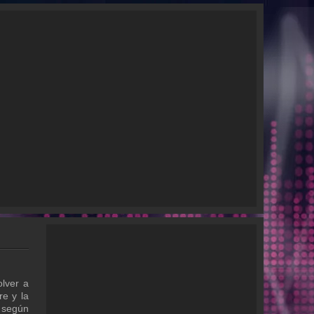
lver a
re y la
s según