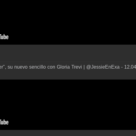
r", su nuevo sencillo con Gloria Trevi | @JessieEnExa - 12.0