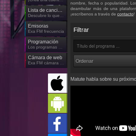
nombre, fecha o popularidad. Lo
deambular más de una plataform
Lista de canciones
¡escríbenos a través de
contacto
!
Descubre lo que ha sonado hasta ahora
Emisoras
Filtrar
Exa FM frecuencia
Programación
Los programas de Exa FM
Cámara de web
Exa FM cámara de web, transmisión en vivo
Matute habla sobre su próxim