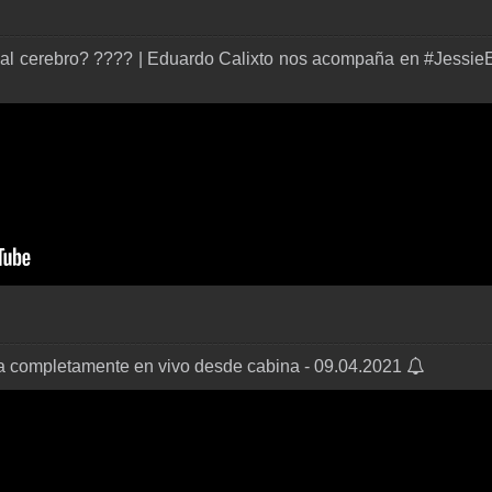
n al cerebro? ???? | Eduardo Calixto nos acompaña en #Jessi
 completamente en vivo desde cabina - 09.04.2021