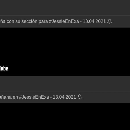
aña con su sección para #JessieEnExa - 13.04.2021
añana en #JessieEnExa - 13.04.2021