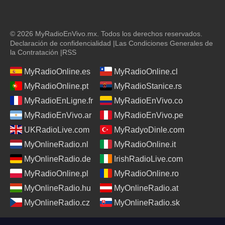
© 2026 MyRadioEnVivo.mx. Todos los derechos reservados.
Declaración de confidencialidad
|
Las Condiciones Generales de
la Contratación
|
RSS
MyRadioOnline.es
MyRadioOnline.cl
MyRadioOnline.pt
MyRadioStanice.rs
MyRadioEnLigne.fr
MyRadioEnVivo.co
MyRadioEnVivo.ar
MyRadioEnVivo.pe
UKRadioLive.com
MyRadyoDinle.com
MyOnlineRadio.nl
MyRadioOnline.it
MyOnlineRadio.de
IrishRadioLive.com
MyRadioOnline.pl
MyRadioOnline.ro
MyOnlineRadio.hu
MyOnlineRadio.at
MyOnlineRadio.cz
MyOnlineRadio.sk