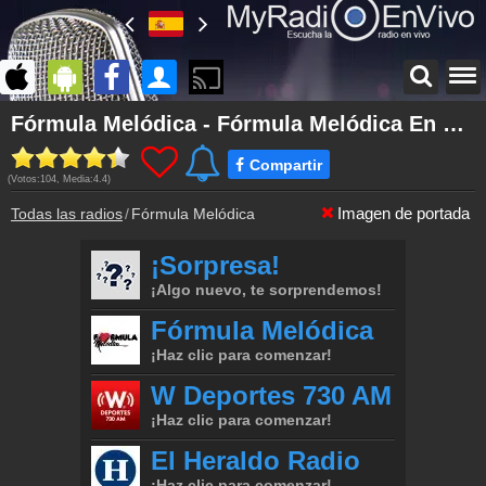
Página principal
Fórmula Melódica - Fórmula Melódica En Vivo
myradioenvivo.mx
Compartir
Inicio de sesión
(Votos:
104
, Media:
4.4
)
¡Crea una cuenta propia!
Imagen de portada
Todas las radios
Fórmula Melódica
Contacto
¡Escríbenos!
Podcast
Programa anterior de Fórmula Melódica
Colaboración
¡Envía tu radio!
Inserción de la radio
Inclúyelo a tu sitio web