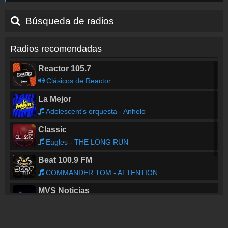
Búsqueda de radios
Radios recomendadas
Reactor 105.7
Clásicos de Reactor
La Mejor
Adolescent's orquesta - Anhelo
Classic
Eagles - THE LONG RUN
Beat 100.9 FM
COMMANDER TOM - ATTENTION
MVS Noticias
LIONEL RICHIE - I Call It Love
La Lupe