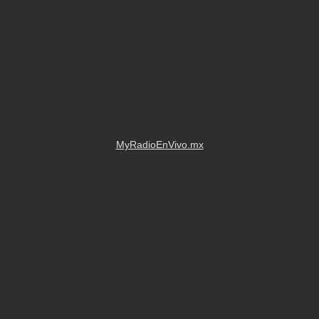
ALBERTO BENITA - TORTUGA MIX
MyRadioEnVivo.mx