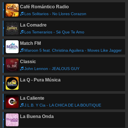
Café Romántico Radio
Los Solitarios - No Llores Corazon
La Comadre
Los Temerarios - Sé Que Te Amo
Match FM
Maroon 5 feat. Christina Aguilera - Moves Like Jagger
Classic
John Lennon - JEALOUS GUY
La Q - Pura Música
La Caliente
J.L.B. Y Cia - LA CHICA DE LA BOUTIQUE
La Buena Onda