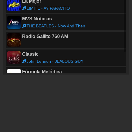
La Mejor
LIMITE - AY PAPACITO
MVS Noticias
THE BEATLES - Now And Then
Radio Gallito 760 AM
Classic
John Lennon - JEALOUS GUY
Fórmula Melódica
Aristegui Noticias
Joan Jett And Blackhearts - I Love Rock'n Roll