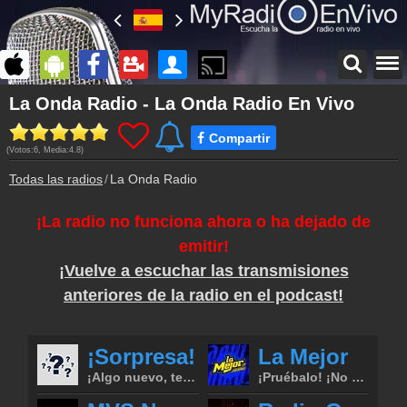
Página principal
La Onda Radio - La Onda Radio En Vivo
myradioenvivo.mx
Compartir
Inicio de sesión
(Votos:
6
, Media:
4.8
)
¡Crea una cuenta propia!
Todas las radios
La Onda Radio
Contacto
¡Escríbenos!
¡La radio no funciona ahora o ha dejado de
Lista de canciones
emitir!
Descubre lo que ha sonado hasta ahora
¡Vuelve a escuchar las transmisiones
Podcast
anteriores de la radio en el podcast!
Programa anterior de La Onda Radio
Cámara de web
La Onda Radio cámara de web, transmisión en vivo
Colaboración
¡Envía tu radio!