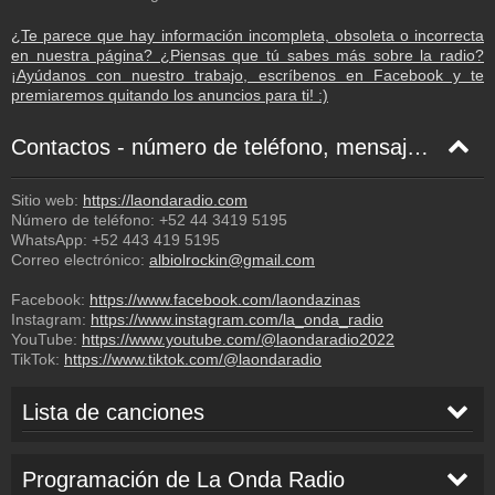
¿Te parece que hay información incompleta, obsoleta o incorrecta
en nuestra página? ¿Piensas que tú sabes más sobre la radio?
¡Ayúdanos con nuestro trabajo, escríbenos en Facebook y te
premiaremos quitando los anuncios para ti! :)
Contactos - número de teléfono, mensaje de texto, correo electrónico, Facebook
Sitio web:
https://laondaradio.com
Número de teléfono:
+52 44 3419 5195
WhatsApp:
+52 443 419 5195
Correo electrónico:
albiolrockin@gmail.com
Facebook:
https://www.facebook.com/laondazinas
Instagram:
https://www.instagram.com/la_onda_radio
YouTube:
https://www.youtube.com/@laondaradio2022
TikTok:
https://www.tiktok.com/@laondaradio
Lista de canciones
Obtener las canciones anteriores
Programación de La Onda Radio