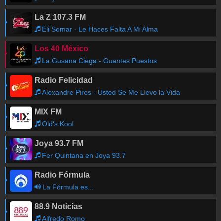
Zamora
-
88.1
FM
La Z 107.3 FM
Los 40 México Mapa de frecuencias
Eli Somar - Le Haces Falta A Mi Alma
Los 40 México
La Gusana Ciega - Guantes Puestos
Radio Felicidad
Alexandre Pires - Usted Se Me Llevo la Vida
MIX FM
Old's Kool
Joya 93.7 FM
Fer Quintana en Joya 93.7
Radio Fórmula
La Fórmula es...
88.9 Noticias
Alfredo Romo