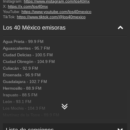
Instagram:
https://www.instagram.com/los40mx
X:
https://x.com/los40mx
YouTube:
https://www.youtube.com/los40mexico
TikTok:
https://www.tiktok.com/@los40mexico
Los 40 México emisoras
Agua Prieta
-
99.9
FM
Aguascalientes
-
95.7
FM
Ciudad Delicias
-
100.5
FM
Ciudad Obregón
-
104.9
FM
Culiacán
-
92.9
FM
Ensenada
-
96.9
FM
Guadalajara
-
102.7
FM
Hermosillo
-
88.9
FM
Irapuato
-
88.5
FM
León
-
93.1
FM
Los Mochis
-
104.3
FM
Martínez de la Torre
-
89.9
FM
Matamoros
-
97.7
FM
Mérida
-
96.9
FM