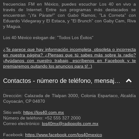
frecuencias FM en México, puedes escuchar Los 40 en vivo a
través de Internet. Entre sus programas más destacados se
encuentran "¡Ya Párate!" con Gabo Ramos, "La Corneta" con
Eduardo Videgaray y El Estaca, y "El Brunch" con Gaby Cam, Riva
y Magua.
Los 40 México eslogan de: "Todos Los Éxitos"
¿Te parece que hay información incompleta, obsoleta o incorrecta
en nuestra página? ¿Piensas que tú sabes más sobre la radio?
¡Ayúdanos con nuestro trabajo, escríbenos en Facebook y te
premiaremos quitando los anuncios para ti! :)
Contactos - número de teléfono, mensaje de texto, correo electrónico, Facebook
Dirección: Calazada de Tlalpan 3000, Colonia Espartaco, Alcaldía
Coyoacán, CP 04870
Sitio web:
https://los40.com.mx
Número de teléfono:
+52 555 327 2000
Correo electrónico:
los40mx@radiopolis.com.mx
Facebook:
https://www.facebook.com/los40mexico