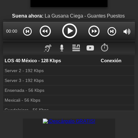
Colaboración
¡Envía tu radio!
Suena ahora:
La Gusana Ciega - Guantes Puestos
Inserción de la radio
Inclúyelo a tu sitio web
00:00
⏱️
LOS 40 México - 128 Kbps
Conexión
Server 2 - 192 Kbps
Server 3 - 192 Kbps
Ensenada - 56 Kbps
Mexicali - 56 Kbps
Guadalajara - 56 Kbps
Vallarta - 56 Kbps
Monterrey - 56 Kbps